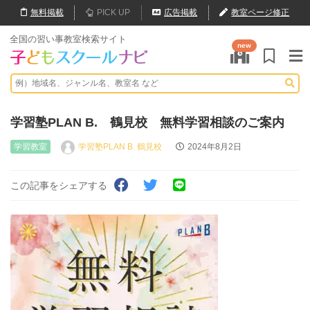
無料
掲載
PICK UP
広告掲載
教室ページ修正
全国の習い事教室検索サイト
new
学習塾PLAN B. 鶴見校 無料学習相談のご案内
学習教室
学習塾PLAN B. 鶴見校
2024年8月2日
この記事をシェアする