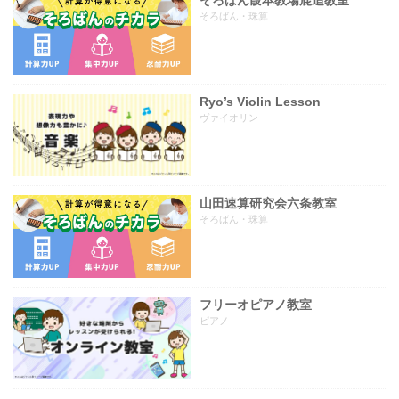
そろばん葭本教場鹿追教室
そろばん・珠算
Ryo’s Violin Lesson
ヴァイオリン
山田速算研究会六条教室
そろばん・珠算
フリーオピアノ教室
ピアノ