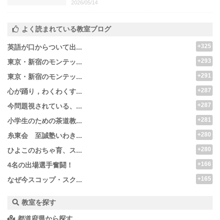
2026/05/14
よく読まれている教室ブログ
+325
英語が口からついて出...
+293
東京・新宿のモンテッ...
+291
東京・新宿のモンテッ...
+287
心が踊り，わくわくす...
+287
今問題視されている、...
+281
小学生のための茶道教...
+280
糸東会 至誠塾いわき...
+280
ひよこのおちゃ育、ス...
+166
4名の出場選手奮闘！
+165
なぜ今スコップ・スク...
教室を探す
都道府県から探す