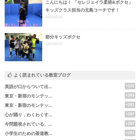
こんにちは！ 「セレジェイラ柔術&ボクセ」
キッズクラス担当の北島コーチです！
2021/02/18
節分キッズボクセ
2021/02/18
よく読まれている教室ブログ
+325
英語が口からついて出...
+293
東京・新宿のモンテッ...
+291
東京・新宿のモンテッ...
+287
心が踊り，わくわくす...
+287
今問題視されている、...
+281
小学生のための茶道教...