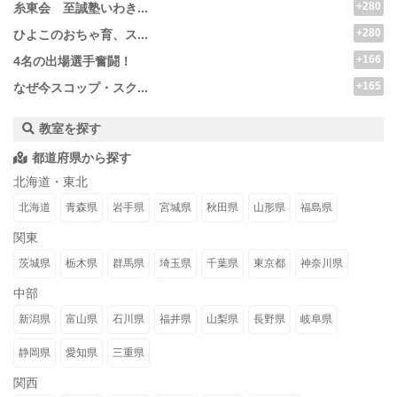
+280
糸東会 至誠塾いわき...
+280
ひよこのおちゃ育、ス...
+166
4名の出場選手奮闘！
+165
なぜ今スコップ・スク...
教室を探す
都道府県から探す
北海道・東北
北海道
青森県
岩手県
宮城県
秋田県
山形県
福島県
関東
茨城県
栃木県
群馬県
埼玉県
千葉県
東京都
神奈川県
中部
新潟県
富山県
石川県
福井県
山梨県
長野県
岐阜県
静岡県
愛知県
三重県
関西