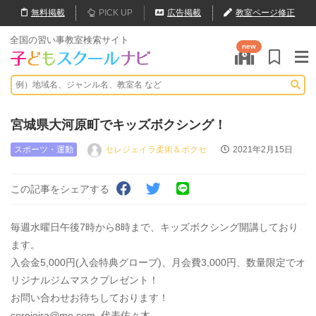
無料
掲載
PICK UP
広告掲載
教室ページ修正
全国の習い事教室検索サイト
new
宮城県大河原町でキッズボクシング！
スポーツ・運動
セレジェイラ柔術＆ボクセ
2021年2月15日
この記事をシェアする
毎週水曜日午後7時から8時まで、キッズボクシング開講しており
ます。
入会金5,000円(入会特典グローブ)、月会費3,000円、数量限定でオ
リジナルジムマスクプレゼント！
お問い合わせお待ちしております！
cerejeira@me.com 代表佐々木