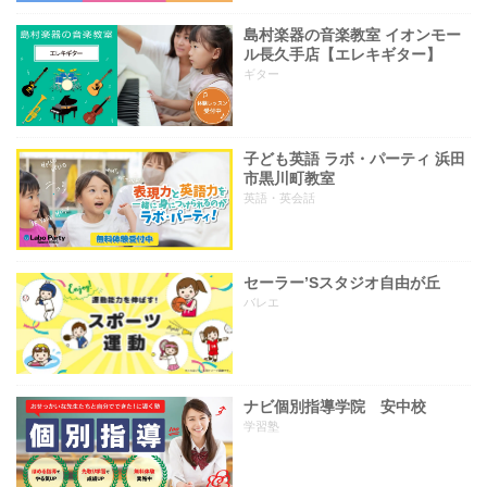
島村楽器の音楽教室 イオンモー
ル長久手店【エレキギター】
ギター
子ども英語 ラボ・パーティ 浜田
市黒川町教室
英語・英会話
セーラー’Sスタジオ自由が丘
バレエ
ナビ個別指導学院 安中校
学習塾