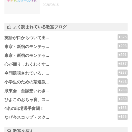
2026/05/15
よく読まれている教室ブログ
+325
英語が口からついて出...
+293
東京・新宿のモンテッ...
+291
東京・新宿のモンテッ...
+287
心が踊り，わくわくす...
+287
今問題視されている、...
+281
小学生のための茶道教...
+280
糸東会 至誠塾いわき...
+280
ひよこのおちゃ育、ス...
+166
4名の出場選手奮闘！
+165
なぜ今スコップ・スク...
教室を探す