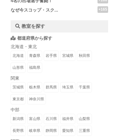
+166
4名の出場選手奮闘！
+165
なぜ今スコップ・スク...
教室を探す
都道府県から探す
北海道・東北
北海道
青森県
岩手県
宮城県
秋田県
山形県
福島県
関東
茨城県
栃木県
群馬県
埼玉県
千葉県
東京都
神奈川県
中部
新潟県
富山県
石川県
福井県
山梨県
長野県
岐阜県
静岡県
愛知県
三重県