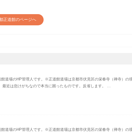
都正道館のページへ
道館道場のHP管理人です。※正道館道場は京都市伏見区の栄春寺（禅寺）の
 最近は怠けがちなので本当に困ったものです。反省します。 …
道館道場のHP管理人です。※正道館道場は京都市伏見区の栄春寺（禅寺）の