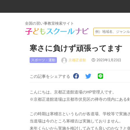
全国の習い事教室検索サイト
寒さに負けず頑張ってます
スポーツ・運動
京都正道館
2023年1月23日
この記事をシェアする
こんにちは。京都正道館道場のHP管理人です。
※京都正道館道場は京都市伏見区の禅寺の境内にある
この時期は寒稽古というものが各道場、学校等で実施
当道場は今のところ寒稽古は実施しておりません。
来年くらいから実施を検討してみても良いのかな？と