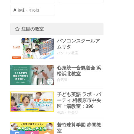
趣味・その他
注目の教室
パソコンスクールア
ムリタ
パソコン教室
心身統一合氣道会 浜
松浜北教室
合気道
子ども英語 ラボ・パ
ーティ 相模原市中央
区上溝教室：396
英語・英会話
若竹珠算学園 赤間教
室