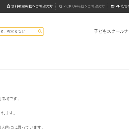
無料
教室
掲載
をご希望の方
PICK UP
掲載
をご希望の方
PR
広告
子どもスクールナ
剣道場です。
されます。
個人的には思っています。