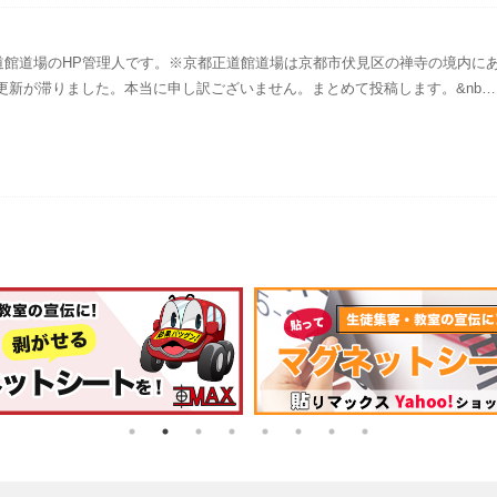
道館道場のHP管理人です。※京都正道館道場は京都市伏見区の禅寺の境内に
更新が滞りました。本当に申し訳ございません。まとめて投稿します。&nb…