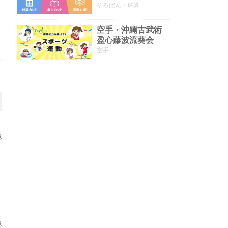
そろばん・珠算
空手・沖縄古武術
盈心藤波流葵会
空手
境
境