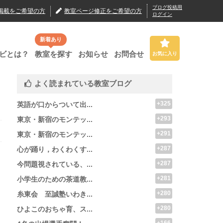
ブログ投稿用
掲載
をご希望の方
教室ページ修正
をご希望の方
ログイン
新着あり
ビとは？
教室を探す
お知らせ
お問合せ
お気に入り
よく読まれている教室ブログ
+325
英語が口からついて出...
+293
東京・新宿のモンテッ...
+291
東京・新宿のモンテッ...
+287
心が踊り，わくわくす...
+287
今問題視されている、...
+281
小学生のための茶道教...
+280
糸東会 至誠塾いわき...
+280
ひよこのおちゃ育、ス...