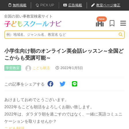
無料
掲載
PICK UP
広告掲載
教室ページ修正
全国の習い事教室検索サイト
new
小学生向け朝のオンライン英会話レッスン～全国ど
こからも受講可能～
学習教室
こども朝活
2022年1月5日
この記事をシェアする
あけましておめでとうございます。
2022年もこども朝活をよろしくお願い致します。
2022年は、ダラダラ朝を過ごすのではなく、一緒に英語コミュニ
ケーションを取りませんか？
こども朝活