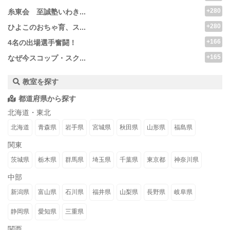
+280
糸東会 至誠塾いわき...
+280
ひよこのおちゃ育、ス...
+166
4名の出場選手奮闘！
+165
なぜ今スコップ・スク...
教室を探す
都道府県から探す
北海道・東北
北海道
青森県
岩手県
宮城県
秋田県
山形県
福島県
関東
茨城県
栃木県
群馬県
埼玉県
千葉県
東京都
神奈川県
中部
新潟県
富山県
石川県
福井県
山梨県
長野県
岐阜県
静岡県
愛知県
三重県
関西