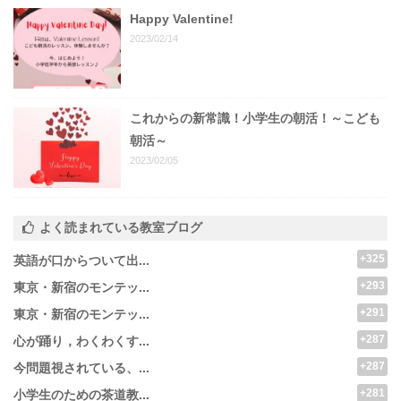
Happy Valentine!
2023/02/14
これからの新常識！小学生の朝活！～こども
朝活～
2023/02/05
よく読まれている教室ブログ
+325
英語が口からついて出...
+293
東京・新宿のモンテッ...
+291
東京・新宿のモンテッ...
+287
心が踊り，わくわくす...
+287
今問題視されている、...
+281
小学生のための茶道教...