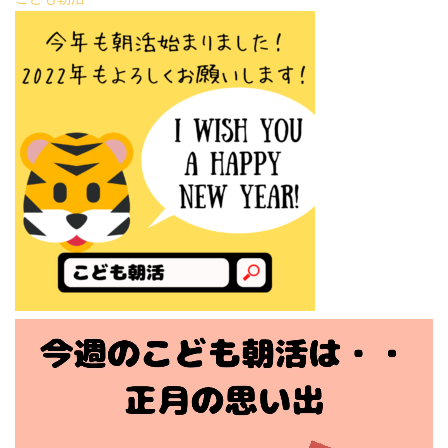
動
画
プ
レ
ー
ヤ