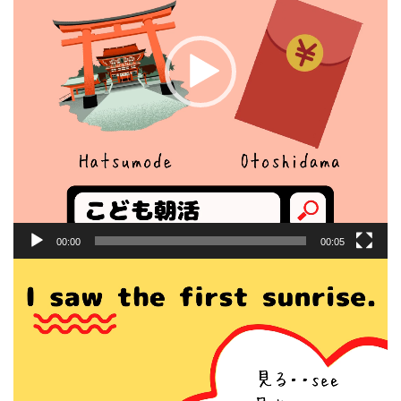
ー
00:00
00:05
動
画
プ
レ
ー
ヤ
ー