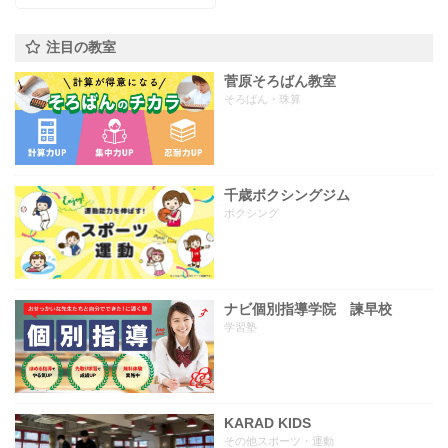
注目の教室
菅原そろばん教室
そろばん・珠算
千歳ボクシングジム
ボクシング
ナビ個別指導学院 諫早校
学習塾
KARAD KIDS
その他スポーツ・運動