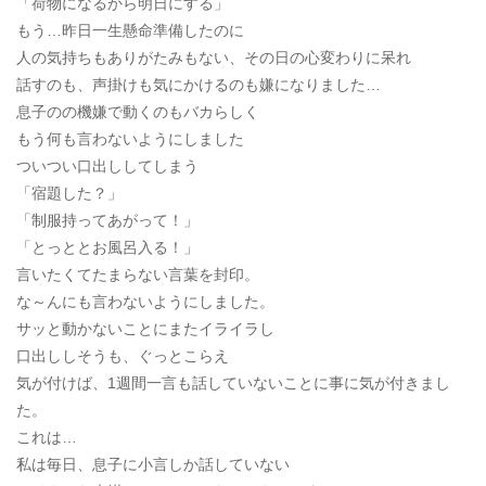
「荷物になるから明日にする」
もう…昨日一生懸命準備したのに
人の気持ちもありがたみもない、その日の心変わりに呆れ
話すのも、声掛けも気にかけるのも嫌になりました…
息子のの機嫌で動くのもバカらしく
もう何も言わないようにしました
ついつい口出ししてしまう
「宿題した？」
「制服持ってあがって！」
「とっととお風呂入る！」
言いたくてたまらない言葉を封印。
な～んにも言わないようにしました。
サッと動かないことにまたイライラし
口出ししそうも、ぐっとこらえ
気が付けば、1週間一言も話していないことに事に気が付きまし
た。
これは…
私は毎日、息子に小言しか話していない