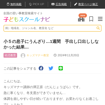
無料
掲載
PICK UP
広告掲載
教室ページ修正
全国の習い事教室検索サイト
new
小５の息子にうんざり…1週間 手出し口出ししな
かった結果…
幼児教育
キッズマナー教室
2024年11月20日
この記事をシェアする
こんにちは。
キッズマナー講師の彈正原（だんじょうばら）です。
急に寒くなり、冬支度ができていません…
体調を崩しやすい日が続いておりますが、お変わりなくお過ごし
でしょうか？