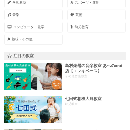
学習教室
スポーツ・運動
音楽
芸術
コンピュータ・化学
幼児教育
趣味・その他
注目の教室
島村楽器の音楽教室 あべのand
店【エレキベース】
その他音楽教室
七田式相模大野教室
幼児教室