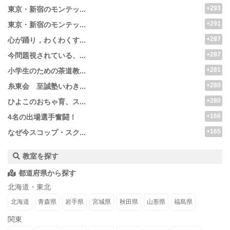
+293
東京・新宿のモンテッ...
+291
東京・新宿のモンテッ...
+287
心が踊り，わくわくす...
+287
今問題視されている、...
+281
小学生のための茶道教...
+280
糸東会 至誠塾いわき...
+280
ひよこのおちゃ育、ス...
+166
4名の出場選手奮闘！
+165
なぜ今スコップ・スク...
教室を探す
都道府県から探す
北海道・東北
北海道
青森県
岩手県
宮城県
秋田県
山形県
福島県
関東