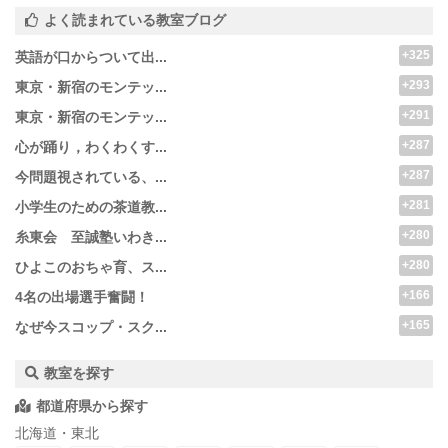
よく読まれている教室ブログ
+325
英語が口からついて出...
+293
東京・新宿のモンテッ...
+291
東京・新宿のモンテッ...
+287
心が踊り，わくわくす...
+287
今問題視されている、...
+281
小学生のための茶道教...
+280
糸東会 至誠塾いわき...
+280
ひよこのおちゃ育、ス...
+166
4名の出場選手奮闘！
+165
なぜ今スコップ・スク...
教室を探す
都道府県から探す
北海道・東北