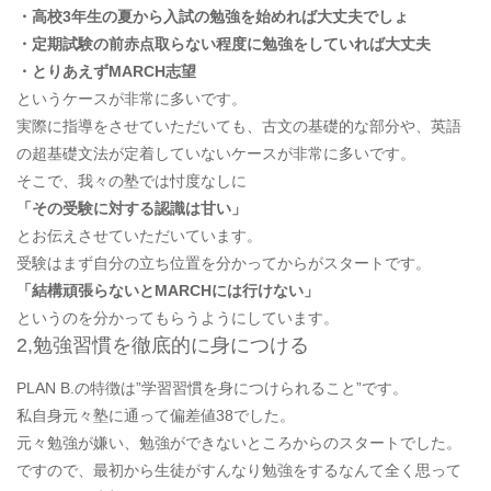
・高校3年生の夏から入試の勉強を始めれば大丈夫でしょ
・定期試験の前赤点取らない程度に勉強をしていれば大丈夫
・とりあえずMARCH志望
というケースが非常に多いです。
実際に指導をさせていただいても、古文の基礎的な部分や、英語
の超基礎文法が定着していないケースが非常に多いです。
そこで、我々の塾では忖度なしに
「その受験に対する認識は甘い」
とお伝えさせていただいています。
受験はまず自分の立ち位置を分かってからがスタートです。
「結構頑張らないとMARCHには行けない」
というのを分かってもらうようにしています。
2,勉強習慣を徹底的に身につける
PLAN B.の特徴は”学習習慣を身につけられること”です。
私自身元々塾に通って偏差値38でした。
元々勉強が嫌い、勉強ができないところからのスタートでした。
ですので、最初から生徒がすんなり勉強をするなんて全く思って