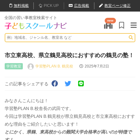
無料
掲載
PICK UP
広告掲載
教室ページ修正
全国の習い事教室検索サイト
new
市立東高校、県立鶴見高校におすすめの鶴見の塾！
学習教室
学習塾PLAN B. 鶴見校
2025年7月2日
この記事をシェアする
みなさんこんにちは！
学習塾PLAN B.校舎長の武田です。
今回は学習塾PLAN B.鶴見校が県立鶴見高校と市立東高校におすす
めな理由をご紹介したいと思います！
とにかく、県鶴、東高校からの難関大学合格率が高いのが特徴で
す！