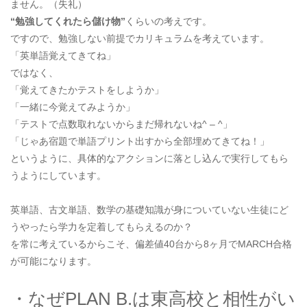
ません。（失礼）
“勉強してくれたら儲け物”
くらいの考えです。
ですので、勉強しない前提でカリキュラムを考えています。
「英単語覚えてきてね」
ではなく、
「覚えてきたかテストをしようか」
「一緒に今覚えてみようか」
「テストで点数取れないからまだ帰れないね^ – ^」
「じゃあ宿題で単語プリント出すから全部埋めてきてね！」
というように、具体的なアクションに落とし込んで実行してもら
うようにしています。
英単語、古文単語、数学の基礎知識が身についていない生徒にど
うやったら学力を定着してもらえるのか？
を常に考えているからこそ、偏差値40台から8ヶ月でMARCH合格
が可能になります。
・なぜPLAN B.は東高校と相性がい