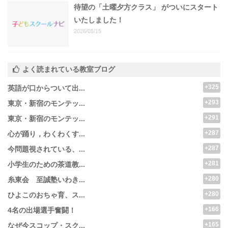
待望の「土曜夕方クラス」 がついにスタート
いたしました！
2026/05/15
よく読まれている教室ブログ
+325
英語が口からついて出...
+293
東京・新宿のモンテッ...
+291
東京・新宿のモンテッ...
+287
心が踊り，わくわくす...
+287
今問題視されている、...
+281
小学生のための茶道教...
+280
糸東会 至誠塾いわき...
+280
ひよこのおちゃ育、ス...
+166
4名の出場選手奮闘！
+165
なぜ今スコップ・スク...