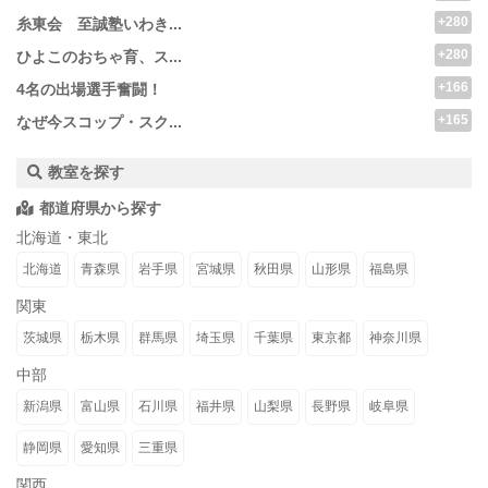
+280
糸東会 至誠塾いわき...
+280
ひよこのおちゃ育、ス...
+166
4名の出場選手奮闘！
+165
なぜ今スコップ・スク...
教室を探す
都道府県から探す
北海道・東北
北海道
青森県
岩手県
宮城県
秋田県
山形県
福島県
関東
茨城県
栃木県
群馬県
埼玉県
千葉県
東京都
神奈川県
中部
新潟県
富山県
石川県
福井県
山梨県
長野県
岐阜県
静岡県
愛知県
三重県
関西