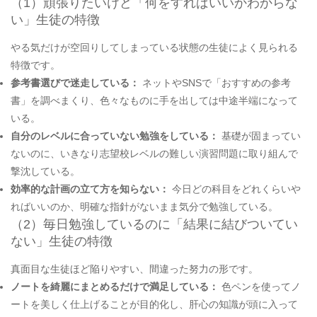
（1）頑張りたいけど「何をすればいいかわからな
い」生徒の特徴
やる気だけが空回りしてしまっている状態の生徒によく見られる
特徴です。
参考書選びで迷走している：
ネットやSNSで「おすすめの参考
書」を調べまくり、色々なものに手を出しては中途半端になって
いる。
自分のレベルに合っていない勉強をしている：
基礎が固まってい
ないのに、いきなり志望校レベルの難しい演習問題に取り組んで
撃沈している。
効率的な計画の立て方を知らない：
今日どの科目をどれくらいや
ればいいのか、明確な指針がないまま気分で勉強している。
（2）毎日勉強しているのに「結果に結びついてい
ない」生徒の特徴
真面目な生徒ほど陥りやすい、間違った努力の形です。
ノートを綺麗にまとめるだけで満足している：
色ペンを使ってノ
ートを美しく仕上げることが目的化し、肝心の知識が頭に入って