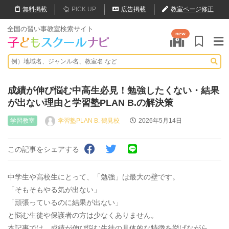
無料
掲載
PICK UP
広告掲載
教室ページ修正
全国の習い事教室検索サイト
new
成績が伸び悩む中高生必見！勉強したくない・結果
が出ない理由と学習塾PLAN B.の解決策
学習教室
学習塾PLAN B. 鶴見校
2026年5月14日
この記事をシェアする
中学生や高校生にとって、「勉強」は最大の壁です。
「そもそもやる気が出ない」
「頑張っているのに結果が出ない」
と悩む生徒や保護者の方は少なくありません。
本記事では、成績が伸び悩む生徒の具体的な特徴を挙げながら、