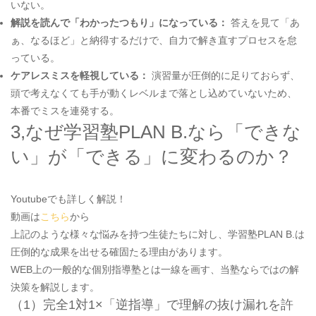
いない。
解説を読んで「わかったつもり」になっている：
答えを見て「あ
ぁ、なるほど」と納得するだけで、自力で解き直すプロセスを怠
っている。
ケアレスミスを軽視している：
演習量が圧倒的に足りておらず、
頭で考えなくても手が動くレベルまで落とし込めていないため、
本番でミスを連発する。
3,なぜ学習塾PLAN B.なら「できな
い」が「できる」に変わるのか？
Youtubeでも詳しく解説！
動画は
こちら
から
上記のような様々な悩みを持つ生徒たちに対し、学習塾PLAN B.は
圧倒的な成果を出せる確固たる理由があります。
WEB上の一般的な個別指導塾とは一線を画す、当塾ならではの解
決策を解説します。
（1）完全1対1×「逆指導」で理解の抜け漏れを許