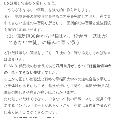
Eを活用して進捗を厳しく管理。
「やらざるを得ない環境」を強制的に作り出します。
また、地域最長の開校時間を誇る自習室を完備しており、家で集
中できない生徒の学習拠り所として、圧倒的な学習量と勉強習慣
を確実に定着させます。
（3）偏差値30台から早稲田へ。校舎長・武田が
「できない生徒」の痛みに寄り添う
どれだけ厳しい管理をしても、生徒の心に寄り添えなければ結果
は出ません。
PLAN B. 鶴見校の校舎長である
武田自身が、かつては偏差値30台
の「全くできない生徒」でした。
そこから正しい勉強法と戦略で早稲田大学への逆転合格を果たし
た実体験があるからこそ、勉強が嫌いな生徒や、成績が伸び悩む
生徒の悔しさや痛みが痛いほどわかります。
ただ厳しいだけではなく、できない生徒の目線に立ち、泥臭く伴
走するメンタルサポートがあるからこそ、生徒は最後まで諦めず
に走り抜くことができるのです。