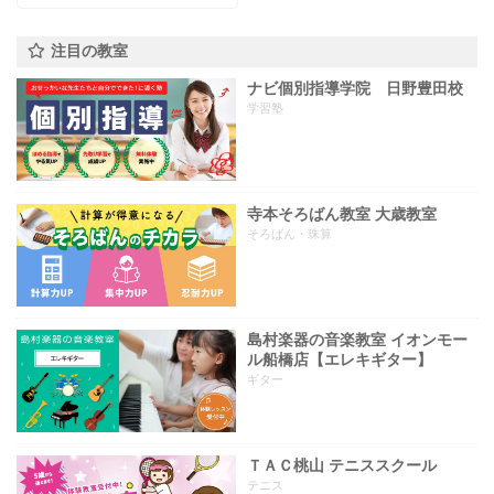
注目の教室
ナビ個別指導学院 日野豊田校
学習塾
寺本そろばん教室 大歳教室
そろばん・珠算
島村楽器の音楽教室 イオンモー
ル船橋店【エレキギター】
ギター
ＴＡＣ桃山 テニススクール
テニス