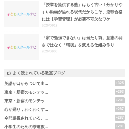
「授業を提供する塾」はもう古い！分かりや
すい動画が溢れる現代だからこそ、逆転合格
には【学習管理】が必要不可欠なワケ
2026/06/12
「家で勉強できない」は当たり前。意志の弱
さではなく「環境」を変える仕組み作り
2026/06/03
よく読まれている教室ブログ
+325
英語が口からついて出...
+293
東京・新宿のモンテッ...
+291
東京・新宿のモンテッ...
+287
心が踊り，わくわくす...
+287
今問題視されている、...
+281
小学生のための茶道教...