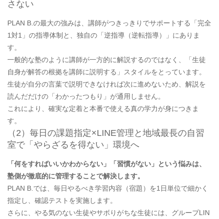
さない
PLAN B.の最大の強みは、講師がつきっきりでサポートする「完全
1対1」の指導体制と、独自の「逆指導（逆転指導）」にありま
す。
一般的な塾のように講師が一方的に解説するのではなく、「生徒
自身が解答の根拠を講師に説明する」スタイルをとっています。
生徒が自分の言葉で説明できなければ次に進めないため、解説を
読んだだけの「わかったつもり」が通用しません。
これにより、確実な定着と本番で使える真の学力が身につきま
す。
（2）毎日の課題指定×LINE管理と地域最長の自習
室で「やらざるを得ない」環境へ
「何をすればいいかわからない」「習慣がない」という悩みは、
塾側が徹底的に管理することで解決します。
PLAN B.では、毎日やるべき学習内容（宿題）を1日単位で細かく
指定し、確認テストを実施します。
さらに、やる気のない生徒やサボりがちな生徒には、グループLIN