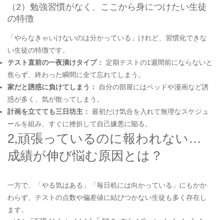
（2）勉強習慣がなく、ここから身につけたい生徒
の特徴
「やらなきゃいけないのは分かっている」けれど、習慣化できな
い生徒の特徴です。
テスト直前の一夜漬けタイプ：
定期テストの1週間前にならないと
焦らず、終わった瞬間に全て忘れてしまう。
家だと誘惑に負けてしまう：
自分の部屋にはベッドや漫画など誘
惑が多く、気が散ってしまう。
計画を立てても三日坊主：
最初だけ気合を入れて無理なスケジュ
ールを組み、すぐに挫折して自己嫌悪に陥る。
2,頑張っているのに報われない…
成績が伸び悩む原因とは？
一方で、「やる気はある」「毎日机には向かっている」にもかか
わらず、テストの点数や偏差値に結びつかない生徒も多く存在し
ます。