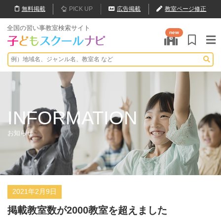
無料
掲載
PICK UP
広告掲載
教室ページ修正
全国の習い事教室検索サイト
new
INFORMATION
お知らせ
2021年2月9日
掲載教室数が2000教室を超えました