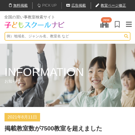
無料
掲載
PICK UP
広告掲載
教室ページ修正
全国の習い事教室検索サイト
new
INFORMATION
お知らせ
2021年8月11日
掲載教室数が7500教室を超えました