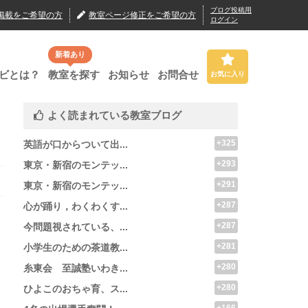
ブログ投稿用
掲載
をご希望の方
教室ページ修正
をご希望の方
ログイン
新着あり
ビとは？
教室を探す
お知らせ
お問合せ
お気に入り
よく読まれている教室ブログ
+325
英語が口からついて出...
+293
東京・新宿のモンテッ...
+291
東京・新宿のモンテッ...
+287
心が踊り，わくわくす...
+287
今問題視されている、...
+281
小学生のための茶道教...
+280
糸東会 至誠塾いわき...
+280
ひよこのおちゃ育、ス...