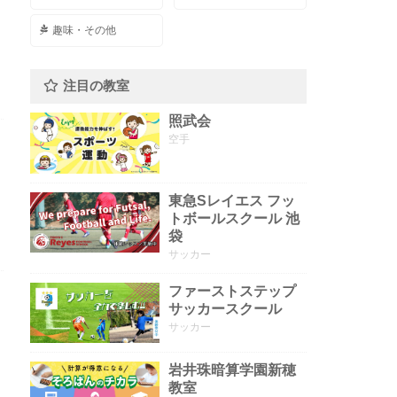
趣味・その他
注目の教室
照武会
空手
東急Sレイエス フッ
トボールスクール 池
袋
サッカー
ファーストステップ
サッカースクール
サッカー
岩井珠暗算学園新穂
教室