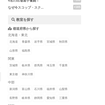
+166
4名の出場選手奮闘！
+165
なぜ今スコップ・スク...
教室を探す
都道府県から探す
北海道・東北
北海道
青森県
岩手県
宮城県
秋田県
山形県
福島県
関東
茨城県
栃木県
群馬県
埼玉県
千葉県
東京都
神奈川県
中部
新潟県
富山県
石川県
福井県
山梨県
長野県
岐阜県
静岡県
愛知県
三重県