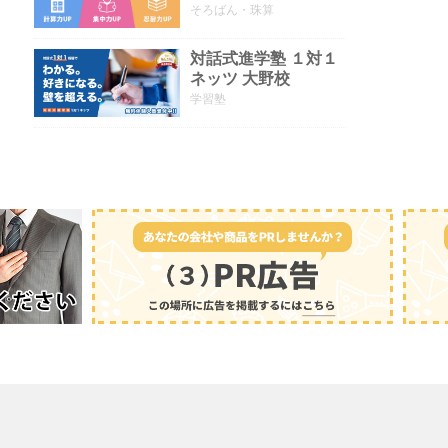
そろばん・珠算
対話式進学塾 １対１
ネッツ 大野校
学習塾