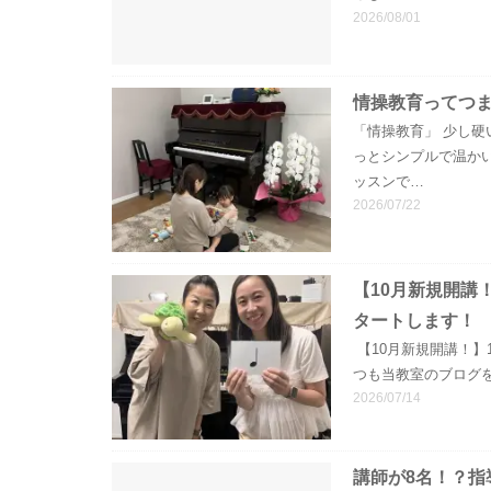
2026/08/01
情操教育ってつ
「情操教育」 少し硬
っとシンプルで温か
ッスンで…
2026/07/22
【10月新規開講
タートします！
【10月新規開講！】
つも当教室のブログ
2026/07/14
講師が8名！？指