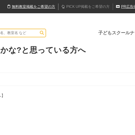
無料
教室
掲載
をご希望の方
PICK UP
掲載
をご希望の方
PR
広告
子どもスクールナ
かな?と思っている方へ
へ】