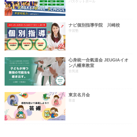
バスケットボール
ナビ個別指導学院 川崎校
学習塾
心身統一合氣道会 JEUGIAイオ
ン八幡東教室
合気道
東京名月会
茶道