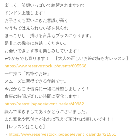
楽しく、笑顔いっぱいで練習されますので
ドンドン上達します！
お子さんも習いにきた意識が高く
おうちでは見られない姿を見られ
ほっこりし、掛ける言葉もプラスになります。
是非この機会にお越しください。
お会いできます事を楽しみしています！
●今からでも直ります！ 【大人の正しいお箸の持ち方レッスン】
https://www.reservestock.jp/events/605568
一生持つ「鉛筆やお箸」
スムーズに習得できる年齢です。
今だからこそ習得に一緒に練習しましょう！
食事の時間が楽しい時間に変化します！
https://resast.jp/page/event_series/49982
読んで頂きましてありがとうございました。
また変化や気付きがあれば教えて頂ければ嬉しいです！！
【レッスンはこちら】
・
https://www.reservestock.jp/page/event_calendar/21551