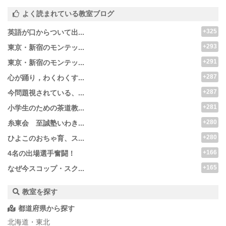
よく読まれている教室ブログ
+325
英語が口からついて出...
+293
東京・新宿のモンテッ...
+291
東京・新宿のモンテッ...
+287
心が踊り，わくわくす...
+287
今問題視されている、...
+281
小学生のための茶道教...
+280
糸東会 至誠塾いわき...
+280
ひよこのおちゃ育、ス...
+166
4名の出場選手奮闘！
+165
なぜ今スコップ・スク...
教室を探す
都道府県から探す
北海道・東北