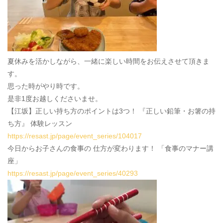
夏休みを活かしながら、一緒に楽しい時間をお伝えさせて頂きま
す。
思った時がやり時です。
是非1度お越しくださいませ。
【江坂】正しい持ち方のポイントは3つ！ 『正しい鉛筆・お箸の持
ち方』 体験レッスン
https://resast.jp/page/event_series/104017
今日からお子さんの食事の 仕方が変わります！ 「食事のマナー講
座」
https://resast.jp/page/event_series/40293