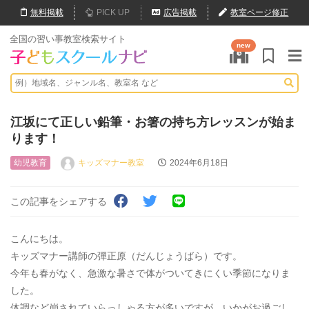
無料
掲載
PICK UP
広告掲載
教室ページ修正
全国の習い事教室検索サイト
new
江坂にて正しい鉛筆・お箸の持ち方レッスンが始ま
ります！
幼児教育
キッズマナー教室
2024年6月18日
この記事をシェアする
こんにちは。
キッズマナー講師の彈正原（だんじょうばら）です。
今年も春がなく、急激な暑さで体がついてきにくい季節になりま
した。
体調など崩されていらっしゃる方が多いですが、いかがお過ごし