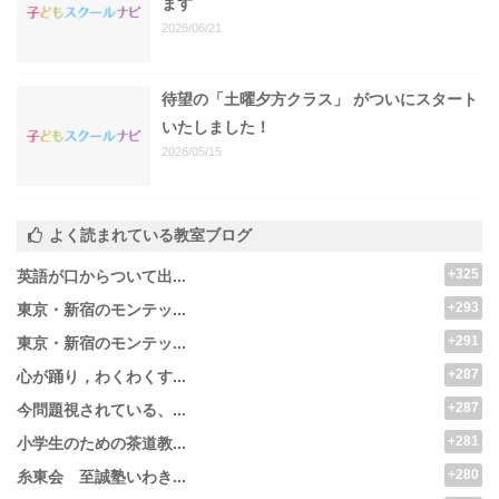
ます
2026/06/21
待望の「土曜夕方クラス」 がついにスタート
いたしました！
2026/05/15
よく読まれている教室ブログ
+325
英語が口からついて出...
+293
東京・新宿のモンテッ...
+291
東京・新宿のモンテッ...
+287
心が踊り，わくわくす...
+287
今問題視されている、...
+281
小学生のための茶道教...
+280
糸東会 至誠塾いわき...