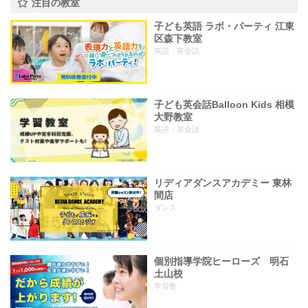
注目の教室
子ども英語 ラボ・パーティ 江東
区森下教室
英語・英会話
子ども英会話Balloon Kids 相模
大野教室
英語・英会話
リディアダンスアカデミー 東林
間店
ダンス
個別指導学院ヒーローズ 明石
土山校
学習塾