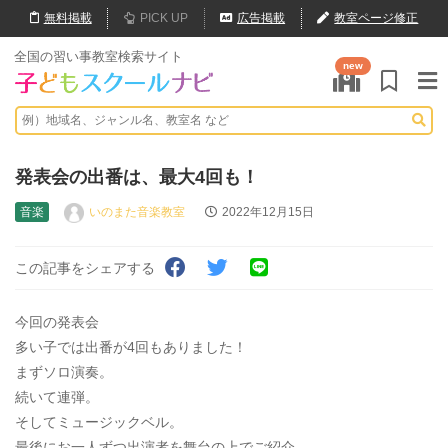
無料
掲載
PICK UP
広告掲載
教室ページ修正
全国の習い事教室検索サイト
new
発表会の出番は、最大4回も！
音楽
いのまた音楽教室
2022年12月15日
この記事をシェアする
今回の発表会
多い子では出番が4回もありました！
まずソロ演奏。
続いて連弾。
そしてミュージックベル。
最後にお一人ずつ出演者を舞台の上でご紹介。