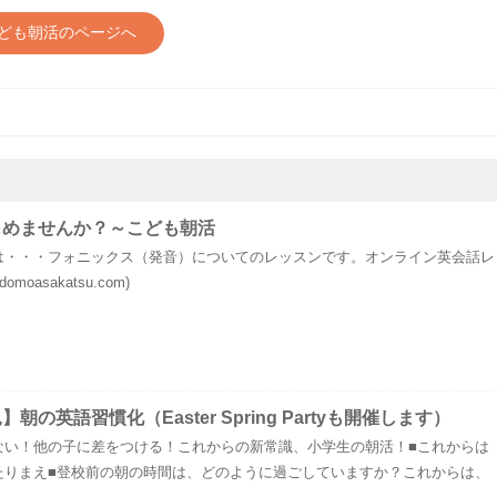
ども朝活のページへ
じめませんか？～こども朝活
は・・・フォニックス（発音）についてのレッスンです。オンライン英会話レ
oasakatsu.com)
の英語習慣化（Easter Spring Partyも開催します）
ない！他の子に差をつける！これからの新常識、小学生の朝活！■これからは
たりまえ■登校前の朝の時間は、どのように過ごしていますか？これからは、