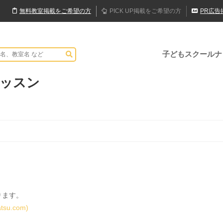
無料
教室
掲載
をご希望の方
PICK UP
掲載
をご希望の方
PR
広告
子どもスクールナ
レッスン
ります。
u.com)