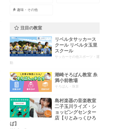
趣味・その他
注目の教室
リベルタサッカース
クール リベルタ玉里
スクール
サッカーその他スポーツ・運
動
潮崎そろばん教室 糸
満小前教場
そろばん・珠算
島村楽器の音楽教室
二子玉川ライズ・シ
ョッピングセンター
店【りとみっくひろ
ば】