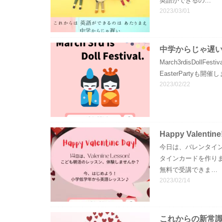
英語ができるの…
2023/03/01
中学からじゃ遅
March3rdisDoll
EasterPartyも
2023/02/22
Happy Valentine
今日は、バレンタイ
タインカードを作り
無料で受講できま…
2023/02/14
これからの新常