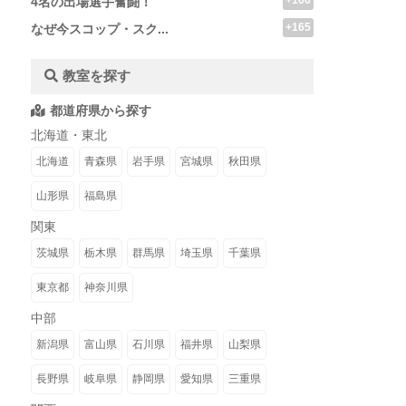
+166
4名の出場選手奮闘！
+165
なぜ今スコップ・スク...
教室を探す
都道府県から探す
北海道・東北
北海道
青森県
岩手県
宮城県
秋田県
山形県
福島県
関東
茨城県
栃木県
群馬県
埼玉県
千葉県
東京都
神奈川県
中部
新潟県
富山県
石川県
福井県
山梨県
長野県
岐阜県
静岡県
愛知県
三重県