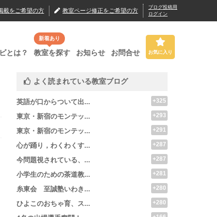
ブログ投稿用
掲載
をご希望の方
教室ページ修正
をご希望の方
ログイン
新着あり
ビとは？
教室を探す
お知らせ
お問合せ
お気に入り
よく読まれている教室ブログ
+325
英語が口からついて出...
+293
東京・新宿のモンテッ...
+291
東京・新宿のモンテッ...
+287
心が踊り，わくわくす...
+287
今問題視されている、...
+281
小学生のための茶道教...
+280
糸東会 至誠塾いわき...
+280
ひよこのおちゃ育、ス...