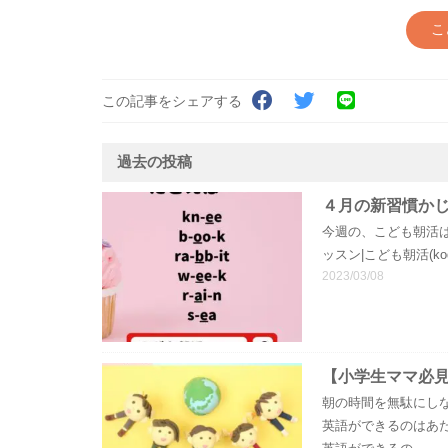
こ
この記事をシェアする
過去の投稿
４月の新習慣か
今週の、こども朝活
ッスン|こども朝活(kodom
2023/03/08
【小学生ママ必見】朝
朝の時間を無駄にし
英語ができるのはあ