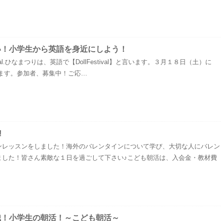
い！小学生から英語を身近にしよう！
Festival.ひなまつりは、英語で【DollFestival】と言います。３月１８日（土）に
開催します。参加者、募集中！ご応…
!
ンレッスンをしました！海外のバレンタインについて学び、大切な人にバレン
ました！皆さん素敵な１日を過ごして下さい♪こども朝活は、入会金・教材費
識！小学生の朝活！～こども朝活～