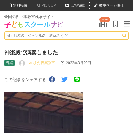
無料
掲載
PICK UP
広告掲載
教室ページ修正
全国の習い事教室検索サイト
new
神楽殿で演奏しました
音楽
いのまた音楽教室
2022年3月29日
この記事をシェアする