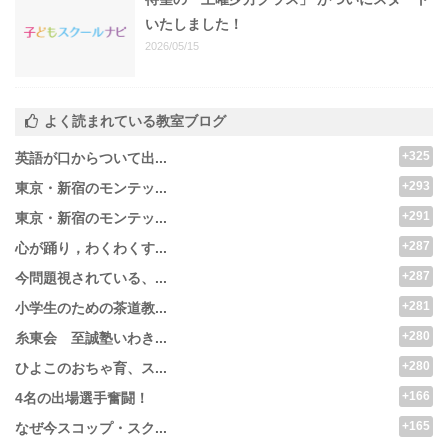
いたしました！
2026/05/15
よく読まれている教室ブログ
+325
英語が口からついて出...
+293
東京・新宿のモンテッ...
+291
東京・新宿のモンテッ...
+287
心が踊り，わくわくす...
+287
今問題視されている、...
+281
小学生のための茶道教...
+280
糸東会 至誠塾いわき...
+280
ひよこのおちゃ育、ス...
+166
4名の出場選手奮闘！
+165
なぜ今スコップ・スク...