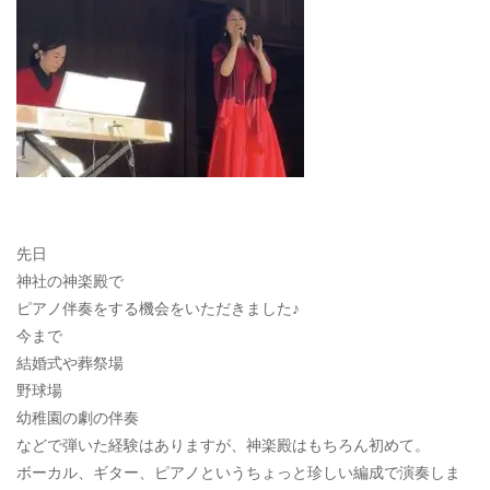
先日
神社の神楽殿で
ピアノ伴奏をする機会をいただきました♪
今まで
結婚式や葬祭場
野球場
幼稚園の劇の伴奏
などで弾いた経験はありますが、神楽殿はもちろん初めて。
ボーカル、ギター、ピアノというちょっと珍しい編成で演奏しま