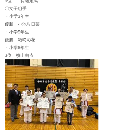
3位 長瀬拓馬
〇女子組手
・小学3年生
優勝 小池歩日菜
・小学5年生
優勝 箱﨑彩花
・小学6年生
3位 横山由依