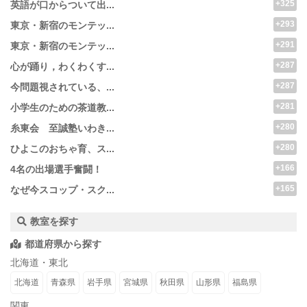
+325
英語が口からついて出...
+293
東京・新宿のモンテッ...
+291
東京・新宿のモンテッ...
+287
心が踊り，わくわくす...
+287
今問題視されている、...
+281
小学生のための茶道教...
+280
糸東会 至誠塾いわき...
+280
ひよこのおちゃ育、ス...
+166
4名の出場選手奮闘！
+165
なぜ今スコップ・スク...
教室を探す
都道府県から探す
北海道・東北
北海道
青森県
岩手県
宮城県
秋田県
山形県
福島県
関東