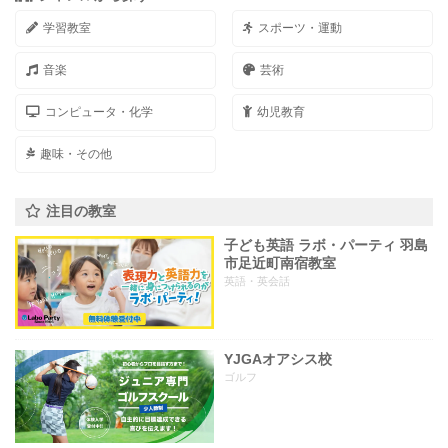
学習教室
スポーツ・運動
音楽
芸術
コンピュータ・化学
幼児教育
趣味・その他
注目の教室
子ども英語 ラボ・パーティ 羽島
市足近町南宿教室
英語・英会話
YJGAオアシス校
ゴルフ