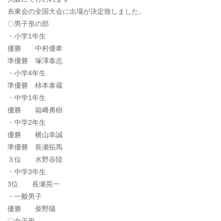
糸東会の全国大会に出場が決定致しました。
〇男子形の部
・小学1年生
優勝 中村優希
準優勝 塚澤泰志
・小学4年生
準優勝 柿本泰蔵
・中学1年生
優勝 箱﨑勇樹
・中学2年生
優勝 横山幸誠
準優勝 長瀬拓馬
３位 水野谷陸
・中学3年生
3位 長瀬晃一
・一般男子
優勝 柴野陽
〇女子形