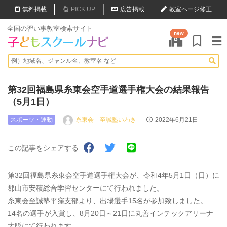
無料
掲載
PICK UP
広告掲載
教室ページ修正
全国の習い事教室検索サイト
new
第32回福島県糸東会空手道選手権大会の結果報告
（5月1日）
スポーツ・運動
糸東会 至誠塾いわき
2022年6月21日
この記事をシェアする
第32回福島県糸東会空手道選手権大会が、令和4年5月1日（日）に
郡山市安積総合学習センターにて行われました。
糸東会至誠塾平窪支部より、出場選手15名が参加致しました。
14名の選手が入賞し、8月20日～21日に丸善インテックアリーナ
大阪にて行われます