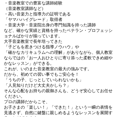
・音楽教室での豊富な講師経験
（音楽教室講師など）
・高い音楽力と指導力の証明である
「ヤマハハイグレード」取得者
・音楽大学・音楽院出身の専門知識を持った講師
など、確かな実績と資格を持ったベテラン・プロフェッシ
ョナルばかりが揃っています。
大手音楽教室で長年培ってきた
「子どもを惹きつける指導ノウハウ」や
「確かなカリキュラムへの理解」がありながら、個人教室
ならではの「お一人おひとりに寄り添った柔軟できめ細や
かなレッスン」ができる。
これが、いのまた音楽教室の最大の強みです。
だから、初めての習い事でもご安心を！
「うちの子、じっとしていられないかも」
「人見知りだけど大丈夫かしら？」
そんな心配をお持ちの親御さんも、どうぞ安心してお任せ
ください。
プロの講師だからこそ、
お子さまの「楽しい！」「できた！」という一瞬の表情を
見逃さず、自然に鍵盤に親しめるようなレッスンを展開す