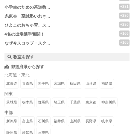
+281
小学生のための茶道教...
+280
糸東会 至誠塾いわき...
+280
ひよこのおちゃ育、ス...
+166
4名の出場選手奮闘！
+165
なぜ今スコップ・スク...
教室を探す
都道府県から探す
北海道・東北
北海道
青森県
岩手県
宮城県
秋田県
山形県
福島県
関東
茨城県
栃木県
群馬県
埼玉県
千葉県
東京都
神奈川県
中部
新潟県
富山県
石川県
福井県
山梨県
長野県
岐阜県
静岡県
愛知県
三重県