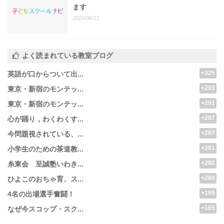
ます
2026/06/21
よく読まれている教室ブログ
+325
英語が口からついて出...
+293
東京・新宿のモンテッ...
+291
東京・新宿のモンテッ...
+287
心が踊り，わくわくす...
+287
今問題視されている、...
+281
小学生のための茶道教...
+280
糸東会 至誠塾いわき...
+280
ひよこのおちゃ育、ス...
+166
4名の出場選手奮闘！
+165
なぜ今スコップ・スク...