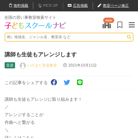
無料
掲載
PICK UP
広告掲載
教室ページ修正
全国の習い事教室検索サイト
new
講師も生徒もアレンジします
音楽
いのまた音楽教室
2021年10月11日
この記事をシェアする
講師も生徒もアレンジに取り組みます！
／
アレンジすることが
作曲へと繋がる
＼
詳しくはこちら