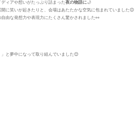
イディアや想いがたっぷり詰まった
夜の物語に
🌙
開に笑いが起きたりと、会場はあたたかな空気に包まれていました😊
自由な発想力や表現力にたくさん驚かされました👀
」と夢中になって取り組んでいました😊