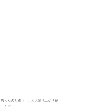
思ったのと違う！」と大盛り上がり😆
した🎨