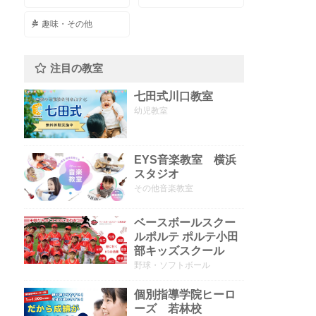
趣味・その他
注目の教室
七田式川口教室
幼児教室
EYS音楽教室 横浜
スタジオ
その他音楽教室
ベースボールスクー
ルポルテ ポルテ小田
部キッズスクール
野球・ソフトボール
個別指導学院ヒーロ
ーズ 若林校