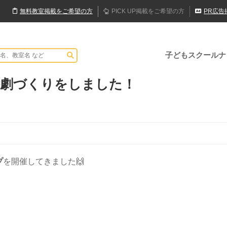
無料
教室
掲載
をご希望の方
PICK UP
掲載
をご希望の方
PR
広告
子どもスクールナ
絵劇づくりをしました！
プ
を開催してきました🙌