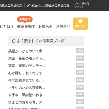
ブログ投稿用
掲載
をご希望の方
教室ページ修正
をご希望の方
ログイン
新着あり
ビとは？
教室を探す
お知らせ
お問合せ
お気に入り
よく読まれている教室ブログ
+325
英語が口からついて出...
+293
東京・新宿のモンテッ...
+291
東京・新宿のモンテッ...
+287
心が踊り，わくわくす...
+287
今問題視されている、...
+281
小学生のための茶道教...
+280
糸東会 至誠塾いわき...
+280
ひよこのおちゃ育、ス...