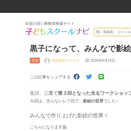
全国の習い事教室検索サイト
黒子になって、みんなで影
芸術
表現教室そうぞう
2026年6月14日
この記事をシェアする
先日、三鷹で
第３回となった光るワークショッ
今回は、光らないレア回で、
影絵の世界
でした✨
.
みんなで作り上げた影絵の世界！
こちらになります💁