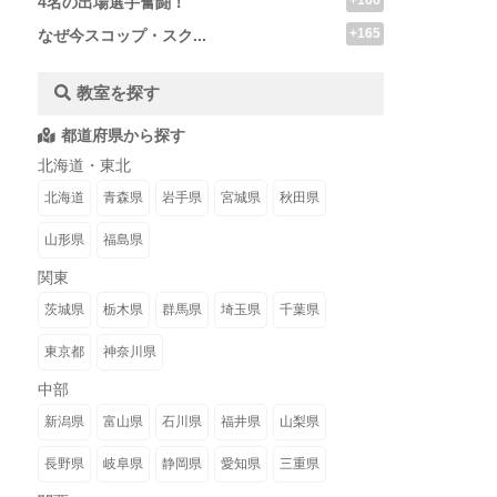
+166
4名の出場選手奮闘！
+165
なぜ今スコップ・スク...
教室を探す
都道府県から探す
北海道・東北
北海道
青森県
岩手県
宮城県
秋田県
山形県
福島県
関東
茨城県
栃木県
群馬県
埼玉県
千葉県
東京都
神奈川県
中部
新潟県
富山県
石川県
福井県
山梨県
長野県
岐阜県
静岡県
愛知県
三重県