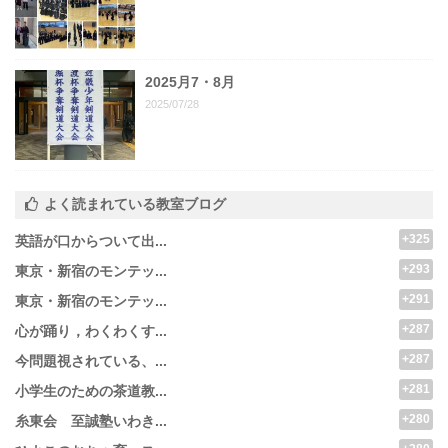
2025月7・8月
2025/07/28
よく読まれている教室ブログ
+325
英語が口からついて出...
+293
東京・新宿のモンテッ...
+291
東京・新宿のモンテッ...
+287
心が踊り，わくわくす...
+287
今問題視されている、...
+281
小学生のための茶道教...
+280
糸東会 至誠塾いわき...