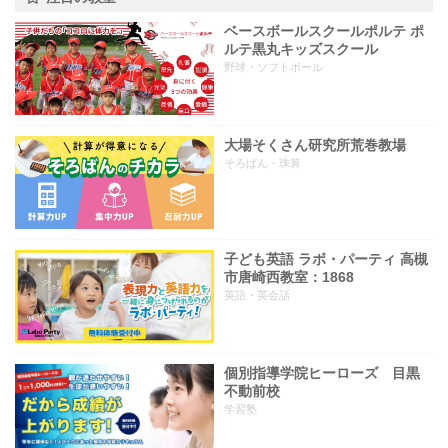
ベースボールスクールポルテ ポ
ルテ黒丸キッズスクール
野球・ソフトボール
大場そくさん研究所荒巻教場
そろばん・珠算
子ども英語 ラボ・パーティ 高槻
市唐崎西教室：1868
英語・英会話
個別指導学院ヒーローズ 目黒
不動前校
学習塾