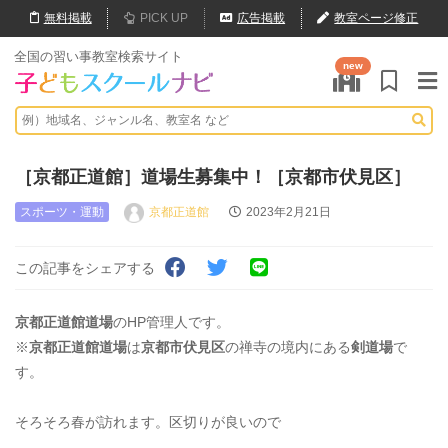
無料
掲載
PICK UP
広告掲載
教室ページ修正
全国の習い事教室検索サイト
new
［京都正道館］道場生募集中！［京都市伏見区］
スポーツ・運動
京都正道館
2023年2月21日
この記事をシェアする
京都正道館道場
のHP管理人です。
※
京都正道館道場
は
京都市伏見区
の禅寺の境内にある
剣道場
で
す。
そろそろ春が訪れます。区切りが良いので