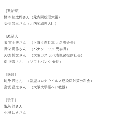
［政治家］
橋本 龍太郎さん（元内閣総理大臣）
安倍 晋三さん（元内閣総理大臣）
［経済人］
張 富士夫さん （トヨタ自動車 元名誉会長）
長栄 周作さん （パナソニック 元会長）
久徳 博文さん （大阪ガス 元代表取締役副社長）
孫 正義さん （ソフトバンク 会長）
［医師］
尾身 茂さん （新型コロナウイルス感染症対策分科会）
宮坂 昌之さん （大阪大学招へい教授）
［歌手］
飛鳥 涼さん
小柳 ゆきさん