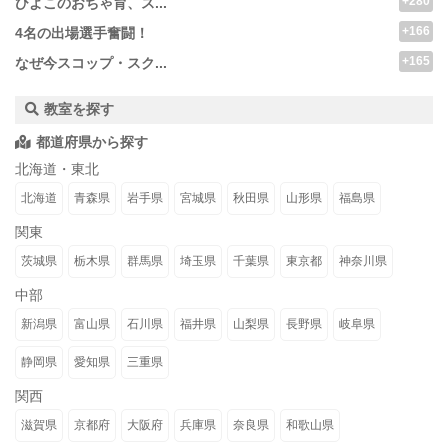
+280
ひよこのおちゃ育、ス...
+166
4名の出場選手奮闘！
+165
なぜ今スコップ・スク...
教室を探す
都道府県から探す
北海道・東北
北海道
青森県
岩手県
宮城県
秋田県
山形県
福島県
関東
茨城県
栃木県
群馬県
埼玉県
千葉県
東京都
神奈川県
中部
新潟県
富山県
石川県
福井県
山梨県
長野県
岐阜県
静岡県
愛知県
三重県
関西
滋賀県
京都府
大阪府
兵庫県
奈良県
和歌山県