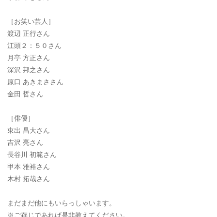
［お笑い芸人］
渡辺 正行さん
江頭２：５０さん
月亭 方正さん
深沢 邦之さん
原口 あきまささん
金田 哲さん
［俳優］
東出 昌大さん
吉沢 亮さん
長谷川 初範さん
甲本 雅裕さん
木村 拓哉さん
まだまだ他にもいらっしゃいます。
※ご存じであれば是非教えてください。