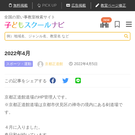
無料
掲載
PICK UP
広告掲載
教室ページ修正
全国の習い事教室検索サイト
new
2022年4月
スポーツ・運動
京都正道館
2022年4月5日
この記事をシェアする
京都正道館道場のHP管理人です。
※京都正道館道場は京都市伏見区の禅寺の境内にある剣道場で
す。
４月に入りました。
春日和が続いています。