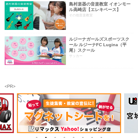
島村楽器の音楽教室 イオンモー
ル高崎店【エレキベース】
その他音楽教室
ルジーナガールズスポーツスク
ール ルジーナFC Lugina（平
尾）スクール
サッカー
<PR>