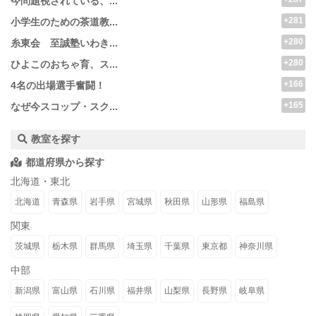
今問題視されている、...
+281
小学生のための茶道教...
+280
糸東会 至誠塾いわき...
+280
ひよこのおちゃ育、ス...
+166
4名の出場選手奮闘！
+165
なぜ今スコップ・スク...
教室を探す
都道府県から探す
北海道・東北
北海道
青森県
岩手県
宮城県
秋田県
山形県
福島県
関東
茨城県
栃木県
群馬県
埼玉県
千葉県
東京都
神奈川県
中部
新潟県
富山県
石川県
福井県
山梨県
長野県
岐阜県