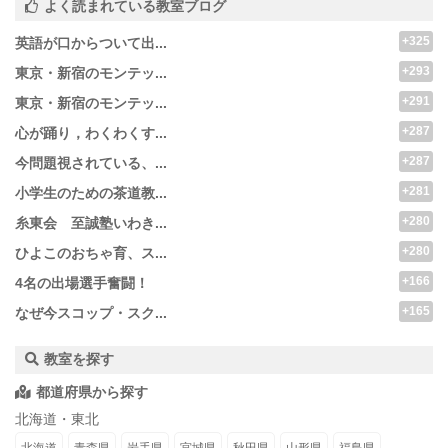
よく読まれている教室ブログ
+325
英語が口からついて出...
+293
東京・新宿のモンテッ...
+291
東京・新宿のモンテッ...
+287
心が踊り，わくわくす...
+287
今問題視されている、...
+281
小学生のための茶道教...
+280
糸東会 至誠塾いわき...
+280
ひよこのおちゃ育、ス...
+166
4名の出場選手奮闘！
+165
なぜ今スコップ・スク...
教室を探す
都道府県から探す
北海道・東北