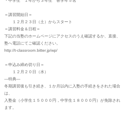
・中学生 １年から３年生 各学年５名
＝講習開始日＝
１２月２３日（土）からスタート
＝講習料金＆日程＝
下記の当塾のホームページにアクセスのうえ確認するか、直接、
塾へ電話にてご確認ください。
http://t-classroom.bitter.jp/wp/
＝申込み締め切り日＝
１２月２０日（水）
―特典―
冬期講習後も引き続き、１か月以内に入塾の手続きをされた場合
は、
入塾金（小学生１５０００円，中学生１８０００円）が免除され
ます。