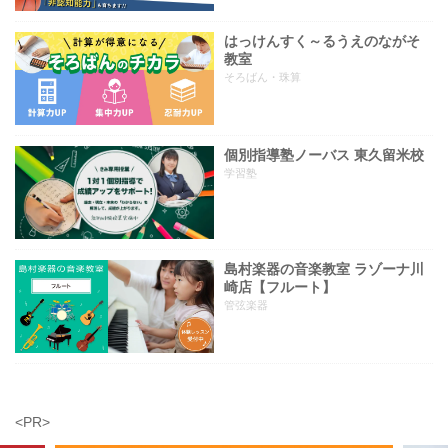
はっけんすく～るうえのながそ
教室
そろばん・珠算
個別指導塾ノーバス 東久留米校
学習塾
島村楽器の音楽教室 ラゾーナ川
崎店【フルート】
管弦楽器
<PR>