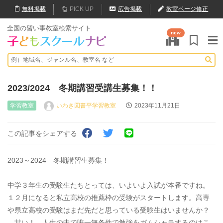
無料
掲載
PICK UP
広告掲載
教室ページ修正
全国の習い事教室検索サイト
new
2023/2024 冬期講習受講生募集！！
学習教室
いわき図書平学習教室
2023年11月21日
この記事をシェアする
2023～2024 冬期講習生募集！
中学３年生の受験生たちとっては、いよいよ入試が本番ですね。
１２月になると私立高校の推薦枠の受験がスタートします。高専
や県立高校の受験はまだ先だと思っている受験生はいませんか？
甘い！ 人生の中で唯一無条件で勉強をガムシャラするのはこ