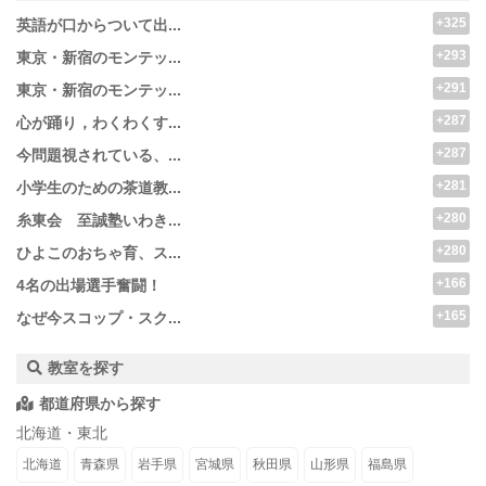
+325
英語が口からついて出...
+293
東京・新宿のモンテッ...
+291
東京・新宿のモンテッ...
+287
心が踊り，わくわくす...
+287
今問題視されている、...
+281
小学生のための茶道教...
+280
糸東会 至誠塾いわき...
+280
ひよこのおちゃ育、ス...
+166
4名の出場選手奮闘！
+165
なぜ今スコップ・スク...
教室を探す
都道府県から探す
北海道・東北
北海道
青森県
岩手県
宮城県
秋田県
山形県
福島県