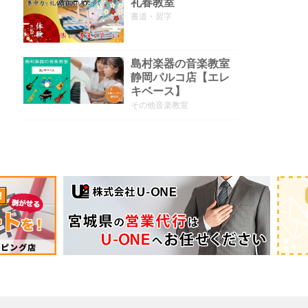
礼春教室
書道・習字
島村楽器の音楽教室
静岡パルコ店【エレ
キベース】
その他音楽教室