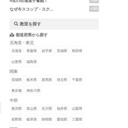
+166
4名の出場選手奮闘！
+165
なぜ今スコップ・スク...
教室を探す
都道府県から探す
北海道・東北
北海道
青森県
岩手県
宮城県
秋田県
山形県
福島県
関東
茨城県
栃木県
群馬県
埼玉県
千葉県
東京都
神奈川県
中部
新潟県
富山県
石川県
福井県
山梨県
長野県
岐阜県
静岡県
愛知県
三重県