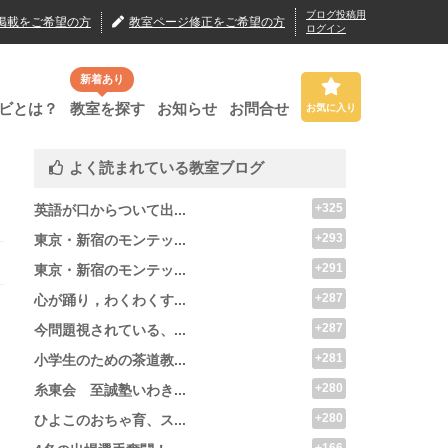
ブログ投稿用
掲載
をご希望の方
教室ページ修正
をご希望の方
ログイン
新着あり
ビとは？
教室を探す
お知らせ
お問合せ
お気に入り
よく読まれている教室ブログ
+325
英語が口からついて出...
+293
東京・新宿のモンテッ...
+291
東京・新宿のモンテッ...
+287
心が踊り，わくわくす...
+287
今問題視されている、...
+281
小学生のための茶道教...
+280
糸東会 至誠塾いわき...
+280
ひよこのおちゃ育、ス...