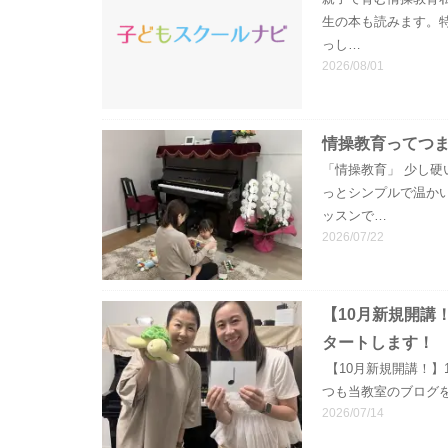
生の本も読みます。
っし…
2026/08/01
情操教育ってつ
「情操教育」 少し硬
っとシンプルで温か
ッスンで…
2026/07/22
【10月新規開講
タートします！
【10月新規開講！】
つも当教室のブログ
2026/07/14