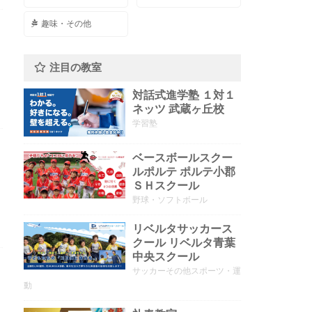
趣味・その他
注目の教室
対話式進学塾 １対１
ネッツ 武蔵ヶ丘校
学習塾
ベースボールスクー
ルポルテ ポルテ小郡
ＳＨスクール
野球・ソフトボール
リベルタサッカース
クール リベルタ青葉
中央スクール
サッカーその他スポーツ・運
動