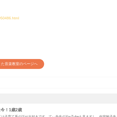
950486.html
また音楽教室のページへ
今！1歳2歳
は子育て系の話が大好きです。てぃ先生のYouTubeも見ますし、中室牧子先