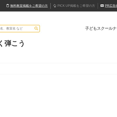
無料
教室
掲載
をご希望の方
PICK UP
掲載
をご希望の方
PR
広告
子どもスクールナ
く弾こう