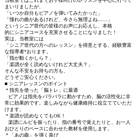
当教室ではこれまでお子様向けのレッスンを中心に行って
まいりましたが、
「いつか自分もピアノを弾いてみたかった」
「憧れの曲があるけれど、今さら無理よね……」
というシニア世代の皆様のお声にお応えし、本格
的にシニアコースを充実させることになりました！
実は、当教室には
「シニア世代の方へのレッスン」を得意とする、経験豊富
な指導者*おります。
「指が動くかしら？」
「楽譜が全く読めないけれど大丈夫？」
そんな不安をお持ちの方も、
どうぞご安心ください。
■ シニアレッスンのポイント
* 指先を使った「脳トレ」に最適
ピアノは指先をバラバラに動かすため、脳の活性化に非
常に効果的です。楽しみながら健康維持に役立てていただ
けます。
* 楽譜が読めなくてもOK！
楽譜にルビを振ったり、指の番号で覚えたりと、お一人
おひとりのペースに合わせた教材を使用します。
* 「あの曲」を弾く喜び