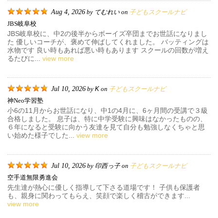
Aug 4, 2026
てむれい
子どもスクールナビ
by
on
JBS岐阜校
JBS岐阜校に、中2の後半からボーイズ卒団までお世話になりまし
た 優しいコーチが、褒めて伸ばしてくれました。 バッティングは
水物です 良い時もあれば悪い時もあります スクールの回数が増え
るたびに...
view more
Jul 10, 2026
K
子どもスクールナビ
by
on
神neo学習塾
小6の11月からお世話になり、中1の4月に、6ヶ月間の受講で３級
合格しました。 息子は、特に中学受験に興味はなかったものの、
６年になると受験に向かう友達を見て自分も勉強しなくちゃと思
い始めた様子でした...
view more
Jul 10, 2026
印西っ子
子どもスクールナビ
by
on
空手道無限勇進会
先生達が熱心に優しく指導して下さる道場です！ 子供も保護者
も、親身に関わってもらえ、笑顔で楽しく稽古ができます...
view more