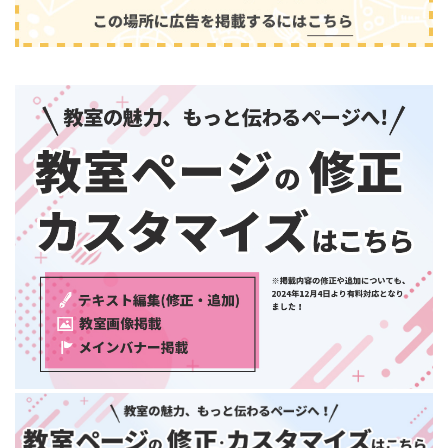
和歌山県
中国・四国
鳥取県
島根県
音楽
(2413)
岡山県
広島県
山口県
徳島県
香川県
愛媛県
高知県
九州・沖縄
福岡県
佐賀県
長崎県
熊本県
大分県
芸術
(179)
宮崎県