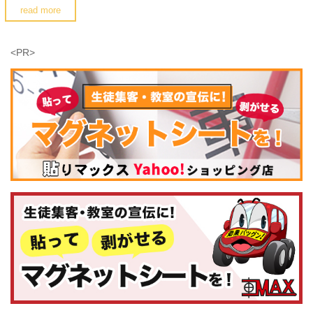
read more
<PR>