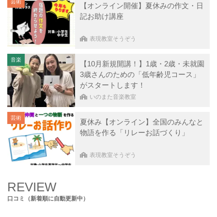
芸術
【オンライン開催】夏休みの作文・日
記お助け講座
表現教室そうぞう
音楽
【10月新規開講！】1歳・2歳・未就園
3歳さんのための「低年齢児コース」
がスタートします！
いのまた音楽教室
芸術
夏休み【オンライン】全国のみんなと
物語を作る「リレーお話づくり」
表現教室そうぞう
REVIEW
口コミ（新着順に自動更新中）