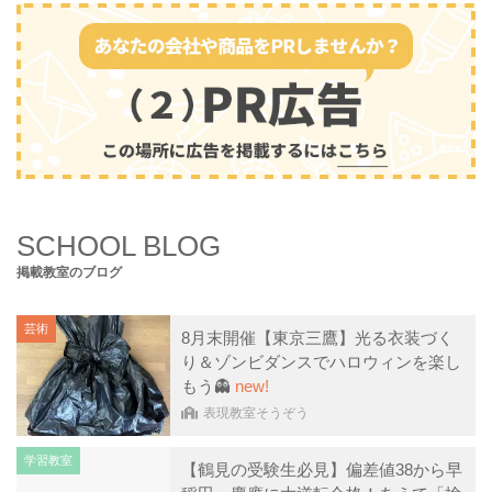
SCHOOL BLOG
掲載教室のブログ
芸術
8月末開催【東京三鷹】光る衣装づく
り＆ゾンビダンスでハロウィンを楽し
もう👻
new!
表現教室そうぞう
学習教室
【鶴見の受験生必見】偏差値38から早