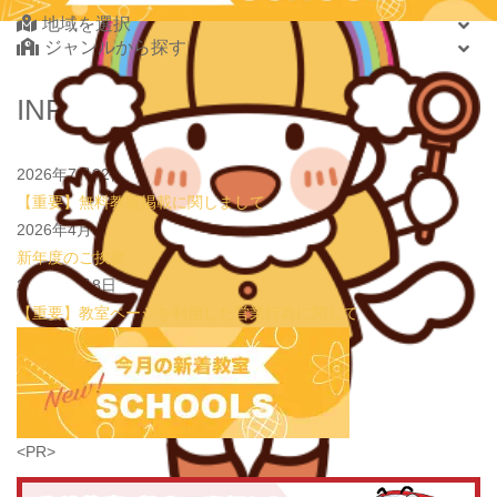
2026.08.01
地域を選択
new!
心を育てる時間は今！1歳2歳
いのまた音楽教室
ジャンルから探す
2026.07.29
new!
【第24回ファミリードーム杯小学生軟式野球大会】
JPCスポーツ教室 山形店
北海道・東北
INFORMATION
2026.07.22
情操教育ってつまり何？
いのまた音楽教室
北海道
2026.07.20
【オンライン開催】夏休みの作文・日記お助け講座
表
青森県
現教室そうぞう
2026年7月22日
岩手県
【重要】無料教室掲載に関しまして
宮城県
2026年4月3日
秋田県
新年度のご挨拶
山形県
2026年1月8日
福島県
【重要】教室ページを利用した営業行為に関して
関東
茨城県
栃木県
群馬県
埼玉県
学習教室
(5437)
<PR>
千葉県
東京都