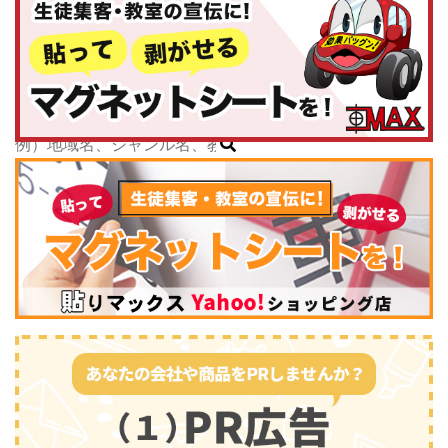
神奈川県
子どもスクールナビ
中部
公式キャラクター
新潟県
掲載教室数
173,463
件
富山県
ジャンル数
135
件
石川県
6/24現在
福井県
山梨県
長野県
岐阜県
静岡県
スポーツ・運動
(2745)
愛知県
三重県
関西
滋賀県
京都府
大阪府
兵庫県
奈良県