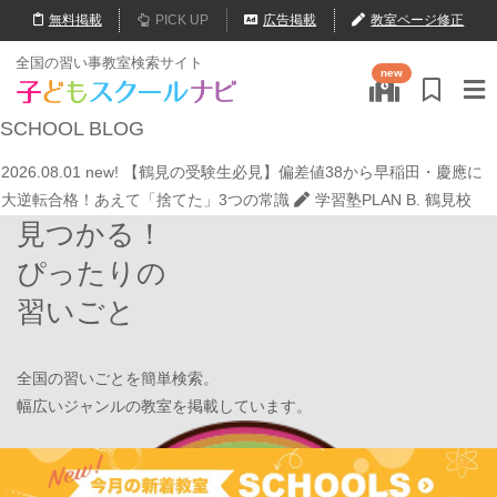
無料
掲載
PICK UP
広告掲載
教室ページ修正
2026.07.20
【オンライン開催】夏休みの作文・日記お助け講座
表
全国の習い事教室検索サイト
new
現教室そうぞう
2026.08.01
new!
8月末開催【東京三鷹】光る衣装づくり＆ゾンビダン
SCHOOL
BLOG
スでハロウィンを楽しもう👻
表現教室そうぞう
2026.08.01
new!
【鶴見の受験生必見】偏差値38から早稲田・慶應に
大逆転合格！あえて「捨てた」3つの常識
学習塾PLAN B. 鶴見校
見つかる！
2026.08.01
new!
心を育てる時間は今！1歳2歳
いのまた音楽教室
2026.07.29
new!
【第24回ファミリードーム杯小学生軟式野球大会】
ぴったりの
JPCスポーツ教室 山形店
習いごと
2026.07.22
情操教育ってつまり何？
いのまた音楽教室
2026.07.20
【オンライン開催】夏休みの作文・日記お助け講座
表
現教室そうぞう
全国の習いごとを簡単検索。
2026.08.01
new!
8月末開催【東京三鷹】光る衣装づくり＆ゾンビダン
幅広いジャンルの教室を掲載しています。
スでハロウィンを楽しもう👻
表現教室そうぞう
2026.08.01
new!
【鶴見の受験生必見】偏差値38から早稲田・慶應に
Find Your School
大逆転合格！あえて「捨てた」3つの常識
学習塾PLAN B. 鶴見校