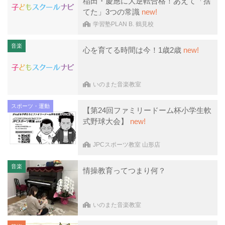
稲田・慶應に大逆転合格！あえて「捨
てた」3つの常識
new!
学習塾PLAN B. 鶴見校
音楽
心を育てる時間は今！1歳2歳
new!
いのまた音楽教室
スポーツ・運動
【第24回ファミリードーム杯小学生軟
式野球大会】
new!
JPCスポーツ教室 山形店
音楽
情操教育ってつまり何？
いのまた音楽教室