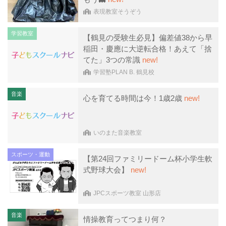
表現教室そうぞう
学習教室
【鶴見の受験生必見】偏差値38から早
稲田・慶應に大逆転合格！あえて「捨
てた」3つの常識
new!
学習塾PLAN B. 鶴見校
音楽
心を育てる時間は今！1歳2歳
new!
いのまた音楽教室
スポーツ・運動
【第24回ファミリードーム杯小学生軟
式野球大会】
new!
JPCスポーツ教室 山形店
音楽
情操教育ってつまり何？