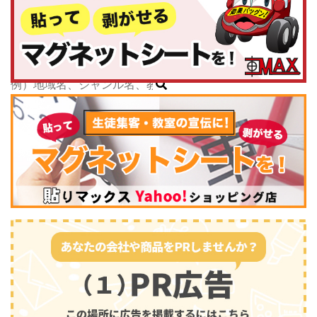
中部
公式キャラクター
新潟県
掲載教室数
173,463
件
富山県
ジャンル数
135
件
石川県
6/24現在
福井県
山梨県
長野県
岐阜県
静岡県
スポーツ・運動
(2745)
愛知県
三重県
関西
滋賀県
京都府
大阪府
兵庫県
奈良県
和歌山県