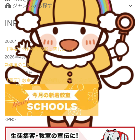
ジャンルから探す
大逆転合格！あえて「捨てた」3つの常識
学習塾PLAN B. 鶴見校
2026.08.01
new!
心を育てる時間は今！1歳2歳
いのまた音楽教室
北海道・東北
INFORMATION
2026.07.29
new!
【第24回ファミリードーム杯小学生軟式野球大会】
北海道
JPCスポーツ教室 山形店
青森県
2026.07.22
情操教育ってつまり何？
いのまた音楽教室
2026年7月22日
岩手県
【重要】無料教室掲載に関しまして
宮城県
2026年4月3日
秋田県
新年度のご挨拶
山形県
2026年1月8日
福島県
【重要】教室ページを利用した営業行為に関して
関東
茨城県
栃木県
群馬県
埼玉県
学習教室
(5437)
<PR>
千葉県
東京都
神奈川県
子どもスクールナビ