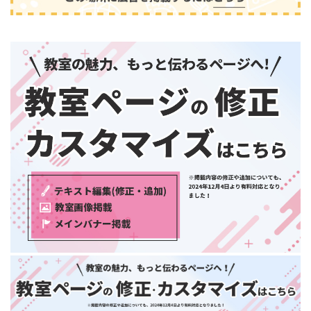
中国・四国
鳥取県
島根県
音楽
(2413)
岡山県
広島県
山口県
徳島県
香川県
愛媛県
高知県
九州・沖縄
福岡県
佐賀県
長崎県
熊本県
大分県
芸術
(179)
宮崎県
鹿児島県