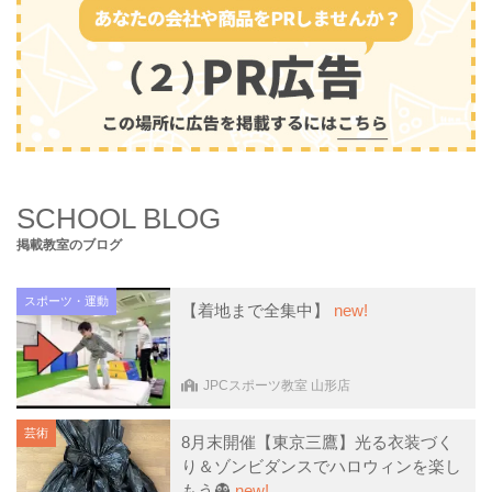
SCHOOL BLOG
掲載教室のブログ
スポーツ・運動
【着地まで全集中】
new!
JPCスポーツ教室 山形店
芸術
8月末開催【東京三鷹】光る衣装づく
り＆ゾンビダンスでハロウィンを楽し
もう👻
new!