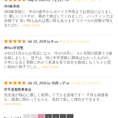
by
on
JBS岐阜校
JBS岐阜校に、中2の後半からボーイズ卒団までお世話になりまし
た 優しいコーチが、褒めて伸ばしてくれました。 バッティングは
水物です 良い時もあれば悪い時もあります スクールの回数が増え
るたびに...
view more
Jul 10, 2026
K
子どもスクールナビ
by
on
神neo学習塾
小6の11月からお世話になり、中1の4月に、6ヶ月間の受講で３級
合格しました。 息子は、特に中学受験に興味はなかったものの、
６年になると受験に向かう友達を見て自分も勉強しなくちゃと思
い始めた様子でした...
view more
Jul 10, 2026
印西っ子
子どもスクールナビ
by
on
空手道無限勇進会
先生達が熱心に優しく指導して下さる道場です！ 子供も保護者
も、親身に関わってもらえ、笑顔で楽しく稽古ができます...
view more
«
‹
1
2
3
›
»