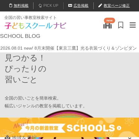
無料
掲載
PICK UP
広告掲載
教室ページ修正
全国の習い事教室検索サイト
new
2026.07.22
情操教育ってつまり何？
いのまた音楽教室
SCHOOL
BLOG
2026.08.08
new!
【着地まで全集中】
JPCスポーツ教室 山形店
2026.08.01
new!
8月末開催【東京三鷹】光る衣装づくり＆ゾンビダン
見つかる！
スでハロウィンを楽しもう👻
表現教室そうぞう
2026.08.01
new!
【鶴見の受験生必見】偏差値38から早稲田・慶應に
ぴったりの
大逆転合格！あえて「捨てた」3つの常識
学習塾PLAN B. 鶴見校
習いごと
2026.08.01
new!
心を育てる時間は今！1歳2歳
いのまた音楽教室
2026.07.29
new!
【第24回ファミリードーム杯小学生軟式野球大会】
JPCスポーツ教室 山形店
全国の習いごとを簡単検索。
2026.07.22
情操教育ってつまり何？
いのまた音楽教室
幅広いジャンルの教室を掲載しています。
2026.08.08
new!
【着地まで全集中】
JPCスポーツ教室 山形店
2026.08.01
new!
8月末開催【東京三鷹】光る衣装づくり＆ゾンビダン
Find Your School
スでハロウィンを楽しもう👻
表現教室そうぞう
2026.08.01
地域を選択
new!
【鶴見の受験生必見】偏差値38から早稲田・慶應に