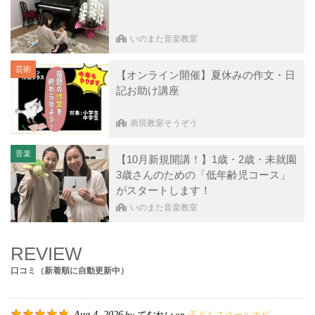
いのまた音楽教室
芸術
【オンライン開催】夏休みの作文・日
記お助け講座
表現教室そうぞう
音楽
【10月新規開講！】1歳・2歳・未就園
3歳さんのための「低年齢児コース」
がスタートします！
いのまた音楽教室
REVIEW
口コミ（新着順に自動更新中）
Aug 4, 2026
てむれい
子どもスクールナビ