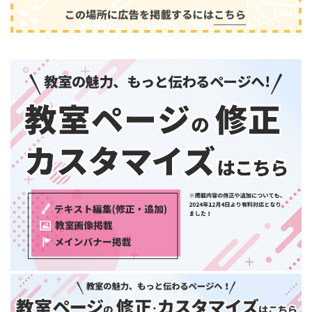
和歌山県
中国・四国
鳥取県
島根県
音楽
(2413)
岡山県
広島県
山口県
徳島県
香川県
愛媛県
高知県
九州・沖縄
福岡県
佐賀県
長崎県
熊本県
大分県
芸術
(179)
宮崎県