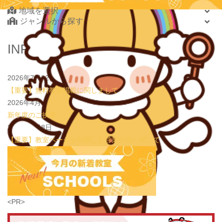
地域を選択
2026.08.01
new!
8月末開催【東京三鷹】光る衣装づくり＆ゾンビダン
ジャンルから探す
スでハロウィンを楽しもう👻
表現教室そうぞう
2026.08.01
new!
【鶴見の受験生必見】偏差値38から早稲田・慶應に
北海道・東北
INFORMATION
大逆転合格！あえて「捨てた」3つの常識
学習塾PLAN B. 鶴見校
北海道
2026.08.01
new!
心を育てる時間は今！1歳2歳
いのまた音楽教室
青森県
2026年7月22日
岩手県
【重要】無料教室掲載に関しまして
宮城県
2026年4月3日
秋田県
新年度のご挨拶
山形県
2026年1月8日
福島県
【重要】教室ページを利用した営業行為に関して
関東
茨城県
栃木県
群馬県
埼玉県
学習教室
(5438)
<PR>
千葉県
東京都