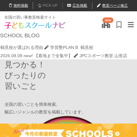
無料
掲載
PICK UP
広告掲載
教室ページ修正
2026.08.01
new!
心を育てる時間は今！1歳2歳
いのまた音楽教室
全国の習い事教室検索サイト
new
2026.08.09
new!
なぜ1歳・2歳なの？本物は後から取り戻せない。
いのまた音楽教室
SCHOOL
BLOG
2026.08.08
new!
ゼロからの勉強習慣でMARCH合格！学習塾PLAN B.
鶴見校が選ばれる理由
学習塾PLAN B. 鶴見校
2026.08.08
new!
【着地まで全集中】
JPCスポーツ教室 山形店
見つかる！
2026.08.01
new!
8月末開催【東京三鷹】光る衣装づくり＆ゾンビダン
スでハロウィンを楽しもう👻
表現教室そうぞう
ぴったりの
2026.08.01
new!
【鶴見の受験生必見】偏差値38から早稲田・慶應に
習いごと
大逆転合格！あえて「捨てた」3つの常識
学習塾PLAN B. 鶴見校
2026.08.01
new!
心を育てる時間は今！1歳2歳
いのまた音楽教室
2026.08.09
new!
なぜ1歳・2歳なの？本物は後から取り戻せない。
全国の習いごとを簡単検索。
いのまた音楽教室
幅広いジャンルの教室を掲載しています。
2026.08.08
new!
ゼロからの勉強習慣でMARCH合格！学習塾PLAN B.
鶴見校が選ばれる理由
学習塾PLAN B. 鶴見校
Find Your School
2026.08.08
new!
【着地まで全集中】
JPCスポーツ教室 山形店