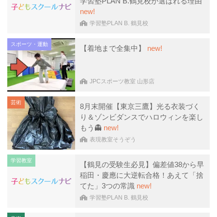
学習塾PLAN B.鶴見校が選ばれる理由
new!
学習塾PLAN B. 鶴見校
スポーツ・運動
【着地まで全集中】
new!
JPCスポーツ教室 山形店
芸術
8月末開催【東京三鷹】光る衣装づく
り＆ゾンビダンスでハロウィンを楽し
もう👻
new!
表現教室そうぞう
学習教室
【鶴見の受験生必見】偏差値38から早
稲田・慶應に大逆転合格！あえて「捨
てた」3つの常識
new!
学習塾PLAN B. 鶴見校