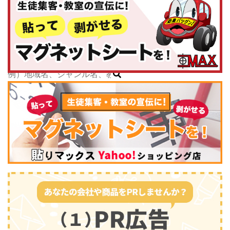
神奈川県
子どもスクールナビ
中部
公式キャラクター
新潟県
掲載教室数
173,463
件
富山県
ジャンル数
135
件
石川県
6/24現在
福井県
山梨県
長野県
岐阜県
静岡県
スポーツ・運動
(2745)
愛知県
三重県
関西
滋賀県
京都府
大阪府
兵庫県
奈良県