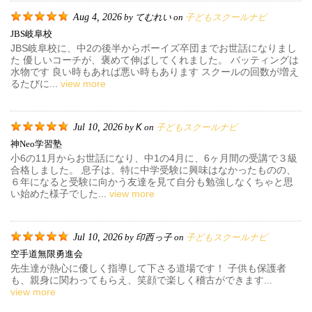
Aug 4, 2026
てむれい
子どもスクールナビ
by
on
JBS岐阜校
JBS岐阜校に、中2の後半からボーイズ卒団までお世話になりまし
た 優しいコーチが、褒めて伸ばしてくれました。 バッティングは
水物です 良い時もあれば悪い時もあります スクールの回数が増え
るたびに...
view more
Jul 10, 2026
K
子どもスクールナビ
by
on
神neo学習塾
小6の11月からお世話になり、中1の4月に、6ヶ月間の受講で３級
合格しました。 息子は、特に中学受験に興味はなかったものの、
６年になると受験に向かう友達を見て自分も勉強しなくちゃと思
い始めた様子でした...
view more
Jul 10, 2026
印西っ子
子どもスクールナビ
by
on
空手道無限勇進会
先生達が熱心に優しく指導して下さる道場です！ 子供も保護者
も、親身に関わってもらえ、笑顔で楽しく稽古ができます...
view more