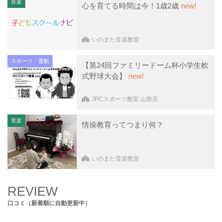
音楽
心を育てる時間は今！1歳2歳
new!
いのまた音楽教室
スポーツ・運動
【第24回ファミリードーム杯小学生軟
式野球大会】
new!
JPCスポーツ教室 山形店
音楽
情操教育ってつまり何？
いのまた音楽教室
REVIEW
口コミ（新着順に自動更新中）