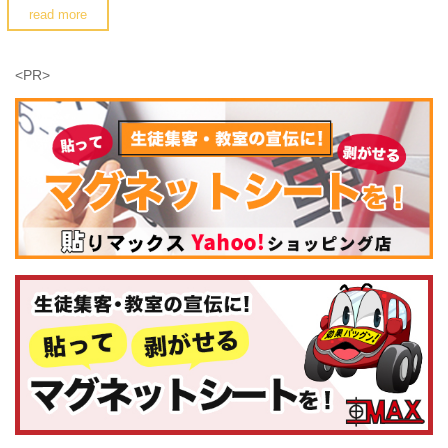
read more
<PR>