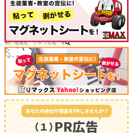
神奈川県
子どもスクールナビ
中部
公式キャラクター
新潟県
掲載教室数
173,463
件
富山県
ジャンル数
135
件
石川県
6/24現在
福井県
山梨県
長野県
岐阜県
静岡県
スポーツ・運動
(2745)
愛知県
三重県
関西
滋賀県
京都府
大阪府
兵庫県
奈良県