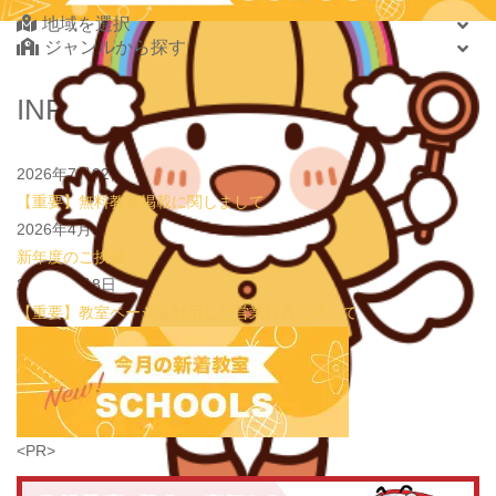
スでハロウィンを楽しもう👻
地域を選択
表現教室そうぞう
ジャンルから探す
2026.08.01
new!
【鶴見の受験生必見】偏差値38から早稲田・慶應に
大逆転合格！あえて「捨てた」3つの常識
学習塾PLAN B. 鶴見校
北海道・東北
INFORMATION
2026.08.01
new!
心を育てる時間は今！1歳2歳
いのまた音楽教室
北海道
2026.07.29
new!
【第24回ファミリードーム杯小学生軟式野球大会】
青森県
JPCスポーツ教室 山形店
2026年7月22日
岩手県
【重要】無料教室掲載に関しまして
宮城県
2026年4月3日
秋田県
新年度のご挨拶
山形県
2026年1月8日
福島県
【重要】教室ページを利用した営業行為に関して
関東
茨城県
栃木県
群馬県
埼玉県
学習教室
(5437)
<PR>
千葉県
東京都