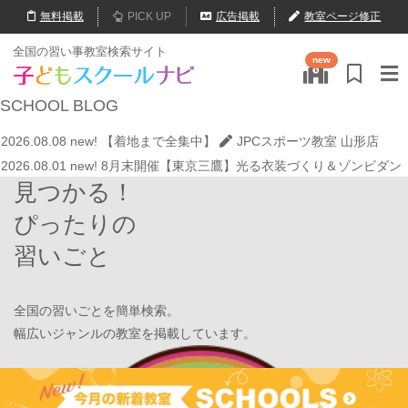
無料
掲載
PICK UP
広告掲載
教室ページ修正
2026.07.29
new!
【第24回ファミリードーム杯小学生軟式野球大会】
全国の習い事教室検索サイト
new
JPCスポーツ教室 山形店
2026.08.08
new!
ゼロからの勉強習慣でMARCH合格！学習塾PLAN B.
SCHOOL
BLOG
鶴見校が選ばれる理由
学習塾PLAN B. 鶴見校
2026.08.08
new!
【着地まで全集中】
JPCスポーツ教室 山形店
2026.08.01
new!
8月末開催【東京三鷹】光る衣装づくり＆ゾンビダン
見つかる！
スでハロウィンを楽しもう👻
表現教室そうぞう
2026.08.01
new!
【鶴見の受験生必見】偏差値38から早稲田・慶應に
ぴったりの
大逆転合格！あえて「捨てた」3つの常識
学習塾PLAN B. 鶴見校
習いごと
2026.08.01
new!
心を育てる時間は今！1歳2歳
いのまた音楽教室
2026.07.29
new!
【第24回ファミリードーム杯小学生軟式野球大会】
JPCスポーツ教室 山形店
全国の習いごとを簡単検索。
2026.08.08
new!
ゼロからの勉強習慣でMARCH合格！学習塾PLAN B.
幅広いジャンルの教室を掲載しています。
鶴見校が選ばれる理由
学習塾PLAN B. 鶴見校
2026.08.08
new!
【着地まで全集中】
JPCスポーツ教室 山形店
Find Your School
2026.08.01
new!
8月末開催【東京三鷹】光る衣装づくり＆ゾンビダン