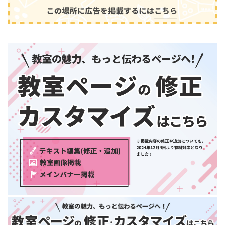
和歌山県
中国・四国
鳥取県
島根県
音楽
(2413)
岡山県
広島県
山口県
徳島県
香川県
愛媛県
高知県
九州・沖縄
福岡県
佐賀県
長崎県
熊本県
大分県
芸術
(179)
宮崎県