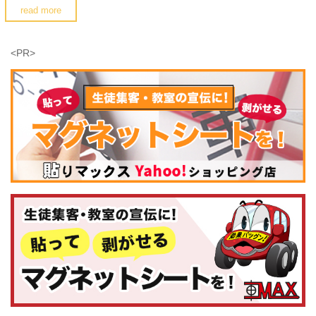
read more
<PR>