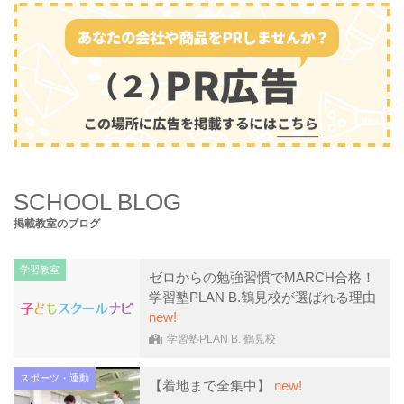
SCHOOL BLOG
掲載教室のブログ
学習教室
ゼロからの勉強習慣でMARCH合格！
学習塾PLAN B.鶴見校が選ばれる理由
new!
学習塾PLAN B. 鶴見校
スポーツ・運動
【着地まで全集中】
new!