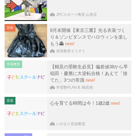
JPCスポーツ教室 山形店
芸術
8月末開催【東京三鷹】光る衣装づく
り＆ゾンビダンスでハロウィンを楽し
もう👻
new!
表現教室そうぞう
学習教室
【鶴見の受験生必見】偏差値38から早
稲田・慶應に大逆転合格！あえて「捨
てた」3つの常識
new!
学習塾PLAN B. 鶴見校
音楽
心を育てる時間は今！1歳2歳
new!
いのまた音楽教室