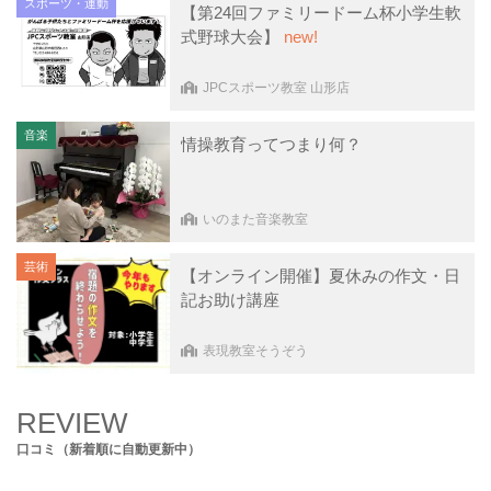
スポーツ・運動
【第24回ファミリードーム杯小学生軟
式野球大会】
new!
JPCスポーツ教室 山形店
音楽
情操教育ってつまり何？
いのまた音楽教室
芸術
【オンライン開催】夏休みの作文・日
記お助け講座
表現教室そうぞう
REVIEW
口コミ（新着順に自動更新中）