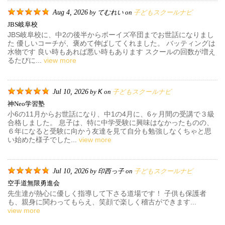
Aug 4, 2026
てむれい
子どもスクールナビ
by
on
JBS岐阜校
JBS岐阜校に、中2の後半からボーイズ卒団までお世話になりまし
た 優しいコーチが、褒めて伸ばしてくれました。 バッティングは
水物です 良い時もあれば悪い時もあります スクールの回数が増え
るたびに...
view more
Jul 10, 2026
K
子どもスクールナビ
by
on
神neo学習塾
小6の11月からお世話になり、中1の4月に、6ヶ月間の受講で３級
合格しました。 息子は、特に中学受験に興味はなかったものの、
６年になると受験に向かう友達を見て自分も勉強しなくちゃと思
い始めた様子でした...
view more
Jul 10, 2026
印西っ子
子どもスクールナビ
by
on
空手道無限勇進会
先生達が熱心に優しく指導して下さる道場です！ 子供も保護者
も、親身に関わってもらえ、笑顔で楽しく稽古ができます...
view more