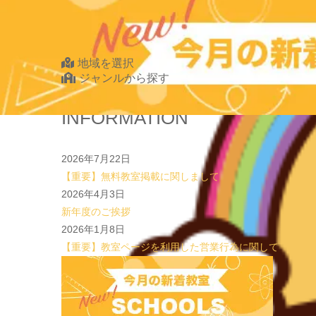
2026.07.20
【オンライン開催】夏休みの作文・日記お助け講座
表
Find Your School
地域を選択
ジャンルから探す
北海道・東北
INFORMATION
北海道
青森県
2026年7月22日
岩手県
【重要】無料教室掲載に関しまして
宮城県
2026年4月3日
秋田県
新年度のご挨拶
山形県
2026年1月8日
福島県
【重要】教室ページを利用した営業行為に関して
関東
茨城県
栃木県
群馬県