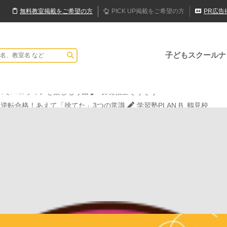
無料
教室
掲載
をご希望の方
PICK UP
掲載
をご希望の方
PR
広告
子どもスクールナ
現教室そうぞう
でハロウィンを楽しもう👻
表現教室そうぞう
大逆転合格！あえて「捨てた」3つの常識
学習塾PLAN B. 鶴見校
JPCスポーツ教室 山形店
現教室そうぞう
でハロウィンを楽しもう👻
表現教室そうぞう
大逆転合格！あえて「捨てた」3つの常識
学習塾PLAN B. 鶴見校
JPCスポーツ教室 山形店