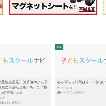
音楽
の受験生必見】偏差値38から早
心を育てる時間は今！1歳2歳
慶應に大逆転合格！あえて「捨
2026.08.01
3つの常識
new!
いのまた音楽教室
8.01
LAN B. 鶴見校