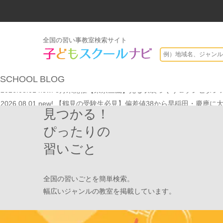
全国の習い事教室検索サイト
2026.07.20
【オンライン開催】夏休みの作文・日記お助け講座
表
SCHOOL
BLOG
2026.08.01
new!
8月末開催【東京三鷹】光る衣装づくり＆ゾンビダンス
2026.08.01
new!
【鶴見の受験生必見】偏差値38から早稲田・慶應に
見つかる！
2026.08.01
new!
心を育てる時間は今！1歳2歳
いのまた音楽教室
2026.07.29
new!
【第24回ファミリードーム杯小学生軟式野球大会】
ぴったりの
2026.07.22
情操教育ってつまり何？
いのまた音楽教室
習いごと
2026.07.20
【オンライン開催】夏休みの作文・日記お助け講座
表
2026.08.01
new!
8月末開催【東京三鷹】光る衣装づくり＆ゾンビダンス
全国の習いごとを簡単検索。
2026.08.01
new!
【鶴見の受験生必見】偏差値38から早稲田・慶應に
幅広いジャンルの教室を掲載しています。
2026.08.01
new!
心を育てる時間は今！1歳2歳
いのまた音楽教室
2026.07.29
new!
【第24回ファミリードーム杯小学生軟式野球大会】
2026.07.22
情操教育ってつまり何？
いのまた音楽教室