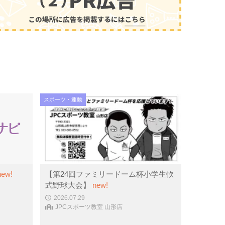
スポーツ・運動
new!
【第24回ファミリードーム杯小学生軟
式野球大会】
new!
2026.07.29
JPCスポーツ教室 山形店