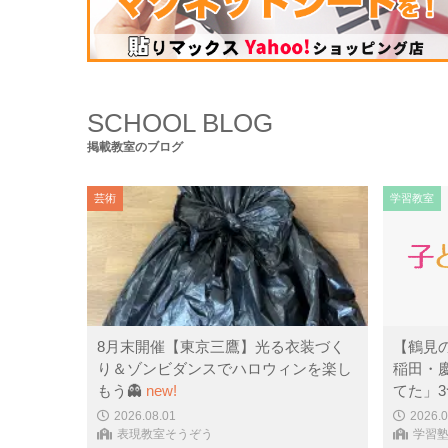
コンピュータ・科学
(441)
SCHOOL BLOG
掲載教室のブログ
芸術
学習教室
8月末開催【東京三鷹】光る衣装づく
【鶴見
り＆ゾンビダンスでハロウィンを楽し
稲田・
もう👻
new!
てた」
2026.08.01
2026.0
表現教室そうぞう
学習塾P