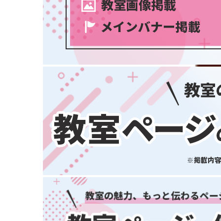
大阪府
兵庫県
奈良県
和歌山県
中国・四国
鳥取県
島根県
岡山県
広島県
山口県
徳島県
香川県
スポーツ・運動
(2745)
愛媛県
高知県
九州・沖縄
福岡県
佐賀県
長崎県