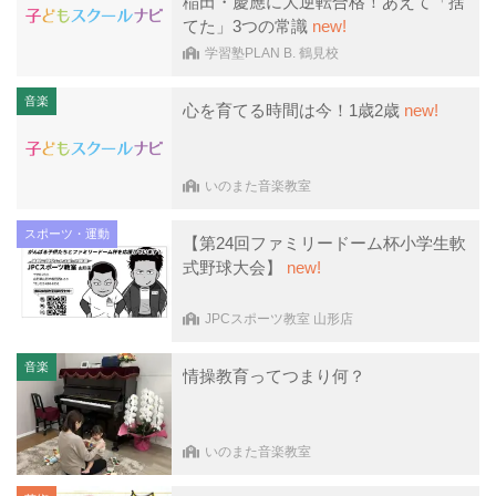
稲田・慶應に大逆転合格！あえて「捨
てた」3つの常識
new!
学習塾PLAN B. 鶴見校
音楽
心を育てる時間は今！1歳2歳
new!
いのまた音楽教室
スポーツ・運動
【第24回ファミリードーム杯小学生軟
式野球大会】
new!
JPCスポーツ教室 山形店
音楽
情操教育ってつまり何？
いのまた音楽教室