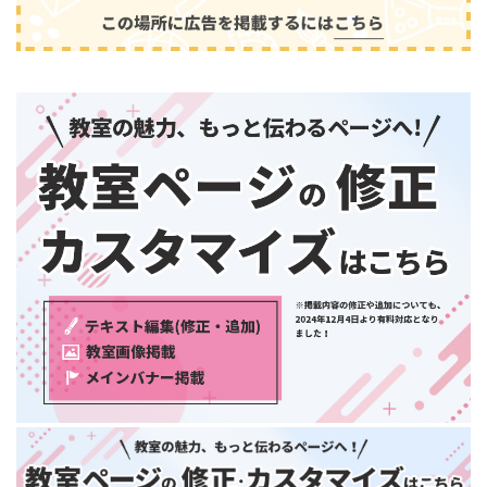
和歌山県
中国・四国
鳥取県
島根県
音楽
(2413)
岡山県
広島県
山口県
徳島県
香川県
愛媛県
高知県
九州・沖縄
福岡県
佐賀県
長崎県
熊本県
大分県
芸術
(179)
宮崎県