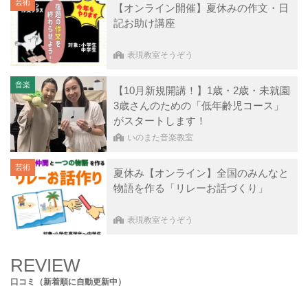
芸術
【オンライン開催】夏休みの作文・日
記お助け講座
表現教室そうぞう
音楽
【10月新規開講！】1歳・2歳・未就園
3歳さんのための「低年齢児コース」
がスタートします！
いのまた音楽教室
芸術
夏休み【オンライン】全国のみんなと
物語を作る「リレーお話づくり」
表現教室そうぞう
REVIEW
口コミ（新着順に自動更新中）