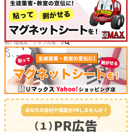
神奈川県
子どもスクールナビ
中部
公式キャラクター
新潟県
掲載教室数
173,463
件
富山県
ジャンル数
135
件
石川県
6/24現在
福井県
山梨県
長野県
岐阜県
静岡県
スポーツ・運動
(2745)
愛知県
三重県
関西
滋賀県
京都府
大阪府
兵庫県
奈良県