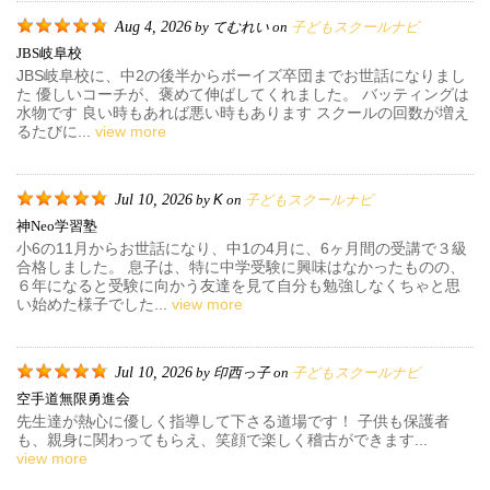
Aug 4, 2026
てむれい
子どもスクールナビ
by
on
JBS岐阜校
JBS岐阜校に、中2の後半からボーイズ卒団までお世話になりまし
た 優しいコーチが、褒めて伸ばしてくれました。 バッティングは
水物です 良い時もあれば悪い時もあります スクールの回数が増え
るたびに...
view more
Jul 10, 2026
K
子どもスクールナビ
by
on
神neo学習塾
小6の11月からお世話になり、中1の4月に、6ヶ月間の受講で３級
合格しました。 息子は、特に中学受験に興味はなかったものの、
６年になると受験に向かう友達を見て自分も勉強しなくちゃと思
い始めた様子でした...
view more
Jul 10, 2026
印西っ子
子どもスクールナビ
by
on
空手道無限勇進会
先生達が熱心に優しく指導して下さる道場です！ 子供も保護者
も、親身に関わってもらえ、笑顔で楽しく稽古ができます...
view more