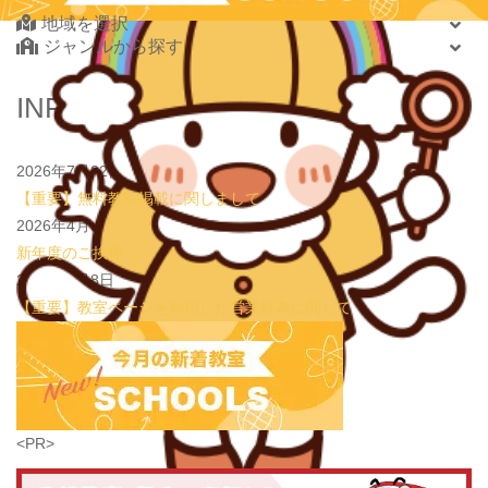
2026.08.01
地域を選択
new!
心を育てる時間は今！1歳2歳
いのまた音楽教室
ジャンルから探す
2026.07.29
new!
【第24回ファミリードーム杯小学生軟式野球大会】
JPCスポーツ教室 山形店
北海道・東北
INFORMATION
2026.07.22
情操教育ってつまり何？
いのまた音楽教室
北海道
2026.07.20
【オンライン開催】夏休みの作文・日記お助け講座
表
青森県
現教室そうぞう
2026年7月22日
岩手県
【重要】無料教室掲載に関しまして
宮城県
2026年4月3日
秋田県
新年度のご挨拶
山形県
2026年1月8日
福島県
【重要】教室ページを利用した営業行為に関して
関東
茨城県
栃木県
群馬県
埼玉県
学習教室
(5437)
<PR>
千葉県
東京都