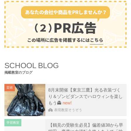
SCHOOL BLOG
掲載教室のブログ
芸術
8月末開催【東京三鷹】光る衣装づく
り＆ゾンビダンスでハロウィンを楽し
もう👻
new!
表現教室そうぞう
学習教室
【鶴見の受験生必見】偏差値38から早