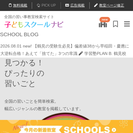
無料
掲載
PICK UP
広告掲載
教室ページ修正
2026.07.20
【オンライン開催】夏休みの作文・日記お助け講座
表
全国の習い事教室検索サイト
new
現教室そうぞう
2026.08.01
new!
8月末開催【東京三鷹】光る衣装づくり＆ゾンビダン
SCHOOL
BLOG
スでハロウィンを楽しもう👻
表現教室そうぞう
2026.08.01
new!
【鶴見の受験生必見】偏差値38から早稲田・慶應に
大逆転合格！あえて「捨てた」3つの常識
学習塾PLAN B. 鶴見校
見つかる！
2026.08.01
new!
心を育てる時間は今！1歳2歳
いのまた音楽教室
2026.07.29
new!
【第24回ファミリードーム杯小学生軟式野球大会】
ぴったりの
JPCスポーツ教室 山形店
習いごと
2026.07.22
情操教育ってつまり何？
いのまた音楽教室
2026.07.20
【オンライン開催】夏休みの作文・日記お助け講座
表
現教室そうぞう
全国の習いごとを簡単検索。
2026.08.01
new!
8月末開催【東京三鷹】光る衣装づくり＆ゾンビダン
幅広いジャンルの教室を掲載しています。
スでハロウィンを楽しもう👻
表現教室そうぞう
2026.08.01
new!
【鶴見の受験生必見】偏差値38から早稲田・慶應に
Find Your School
大逆転合格！あえて「捨てた」3つの常識
学習塾PLAN B. 鶴見校