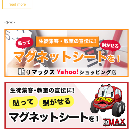
read more
<PR>