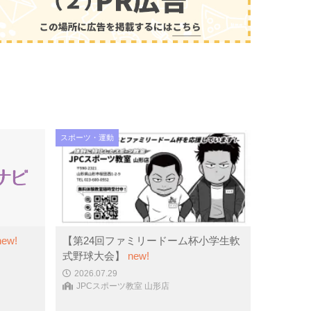
スポーツ・運動
new!
【第24回ファミリードーム杯小学生軟
式野球大会】
new!
2026.07.29
JPCスポーツ教室 山形店