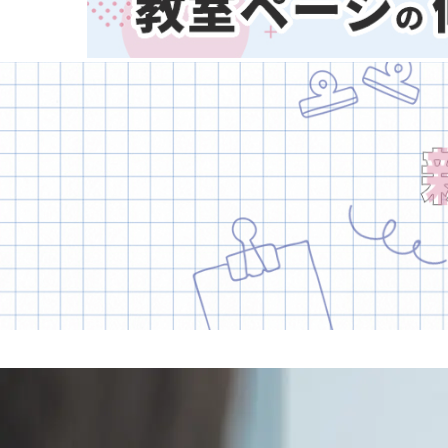
熊本県
大分県
宮崎県
鹿児島県
子どもスクールナビ
沖縄県
公式キャラクター
掲載教室数
173,463
件
ジャンル数
135
件
6/24現在
音楽
(2413)