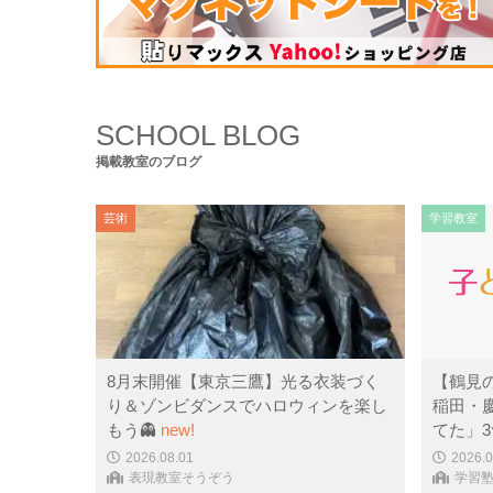
コンピュータ・科学
(441)
SCHOOL BLOG
掲載教室のブログ
芸術
学習教室
8月末開催【東京三鷹】光る衣装づく
【鶴見
り＆ゾンビダンスでハロウィンを楽し
稲田・
もう👻
new!
てた」
2026.08.01
2026.0
表現教室そうぞう
学習塾P