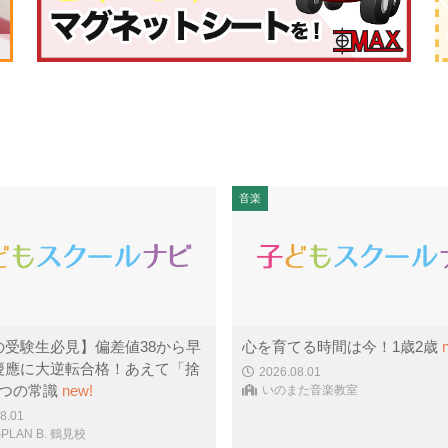
音楽
の受験生必見】偏差値38から早
心を育てる時間は今！1歳2歳
慶應に大逆転合格！あえて「捨
2026.08.01
3つの常識
new!
いのまた音楽教室
8.01
LAN B. 鶴見校