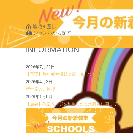
2026.07.20
【オンライン開催】夏休みの作文・日記お助け講座
表
Find Your School
地域を選択
ジャンルから探す
北海道・東北
INFORMATION
北海道
青森県
2026年7月22日
岩手県
【重要】無料教室掲載に関しまして
宮城県
2026年4月3日
秋田県
新年度のご挨拶
山形県
2026年1月8日
福島県
【重要】教室ページを利用した営業行為に関して
関東
茨城県
栃木県
群馬県