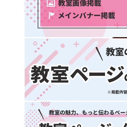
大阪府
兵庫県
奈良県
和歌山県
中国・四国
鳥取県
島根県
岡山県
広島県
山口県
徳島県
香川県
スポーツ・運動
(2745)
愛媛県
高知県
九州・沖縄
福岡県
佐賀県
長崎県