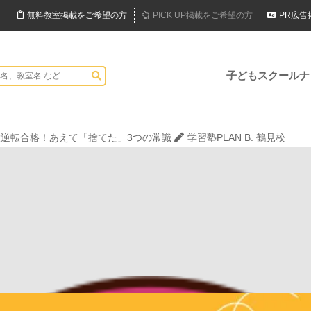
無料
教室
掲載
をご希望の方
PICK UP
掲載
をご希望の方
PR
広告
子どもスクールナ
現教室そうぞう
でハロウィンを楽しもう👻
表現教室そうぞう
大逆転合格！あえて「捨てた」3つの常識
学習塾PLAN B. 鶴見校
JPCスポーツ教室 山形店
現教室そうぞう
でハロウィンを楽しもう👻
表現教室そうぞう
大逆転合格！あえて「捨てた」3つの常識
学習塾PLAN B. 鶴見校
JPCスポーツ教室 山形店