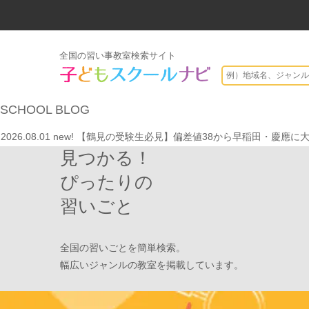
全国の習い事教室検索サイト
2026.07.20
【オンライン開催】夏休みの作文・日記お助け講座
表
SCHOOL
BLOG
2026.08.01
new!
8月末開催【東京三鷹】光る衣装づくり＆ゾンビダンス
2026.08.01
new!
【鶴見の受験生必見】偏差値38から早稲田・慶應に
見つかる！
2026.08.01
new!
心を育てる時間は今！1歳2歳
いのまた音楽教室
2026.07.29
new!
【第24回ファミリードーム杯小学生軟式野球大会】
ぴったりの
2026.07.22
情操教育ってつまり何？
いのまた音楽教室
習いごと
2026.07.20
【オンライン開催】夏休みの作文・日記お助け講座
表
2026.08.01
new!
8月末開催【東京三鷹】光る衣装づくり＆ゾンビダンス
全国の習いごとを簡単検索。
2026.08.01
new!
【鶴見の受験生必見】偏差値38から早稲田・慶應に
幅広いジャンルの教室を掲載しています。
2026.08.01
new!
心を育てる時間は今！1歳2歳
いのまた音楽教室
2026.07.29
new!
【第24回ファミリードーム杯小学生軟式野球大会】
2026.07.22
情操教育ってつまり何？
いのまた音楽教室