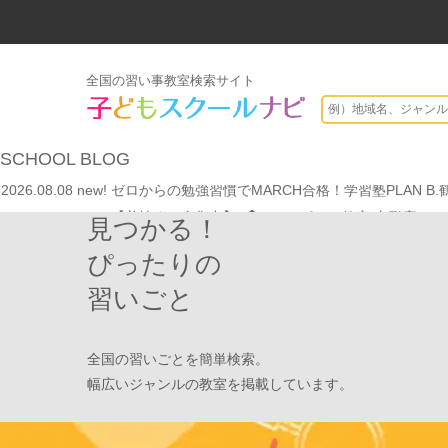
全国の習い事教室検索サイト
2026.07.29
new!
【第24回ファミリードーム杯小学生軟式野球大会】
SCHOOL
BLOG
2026.08.08
new!
ゼロからの勉強習慣でMARCH合格！学習塾PLAN B
2026.08.08
new!
【着地まで全集中】
JPCスポーツ教室 山形店
見つかる！
2026.08.01
new!
8月末開催【東京三鷹】光る衣装づくり＆ゾンビダンス
2026.08.01
new!
【鶴見の受験生必見】偏差値38から早稲田・慶應に
ぴったりの
2026.08.01
new!
心を育てる時間は今！1歳2歳
いのまた音楽教室
習いごと
2026.07.29
new!
【第24回ファミリードーム杯小学生軟式野球大会】
2026.08.08
new!
ゼロからの勉強習慣でMARCH合格！学習塾PLAN B
全国の習いごとを簡単検索。
2026.08.08
new!
【着地まで全集中】
JPCスポーツ教室 山形店
幅広いジャンルの教室を掲載しています。
2026.08.01
new!
8月末開催【東京三鷹】光る衣装づくり＆ゾンビダンス
2026.08.01
new!
【鶴見の受験生必見】偏差値38から早稲田・慶應に
2026.08.01
new!
心を育てる時間は今！1歳2歳
いのまた音楽教室