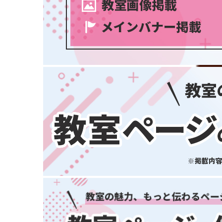
大阪府
兵庫県
奈良県
和歌山県
中国・四国
鳥取県
島根県
岡山県
広島県
山口県
徳島県
香川県
スポーツ・運動
(2745)
愛媛県
高知県
九州・沖縄
福岡県
佐賀県
長崎県