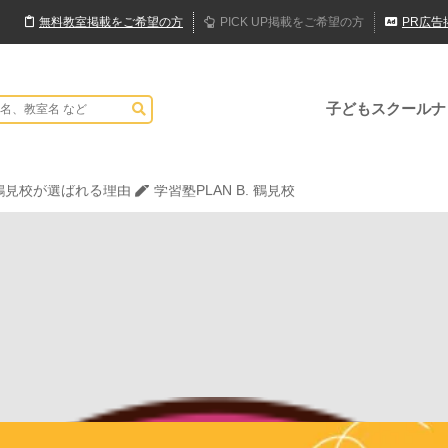
無料
教室
掲載
をご希望の方
PICK UP
掲載
をご希望の方
PR
広告
子どもスクールナ
JPCスポーツ教室 山形店
.鶴見校が選ばれる理由
学習塾PLAN B. 鶴見校
でハロウィンを楽しもう👻
表現教室そうぞう
大逆転合格！あえて「捨てた」3つの常識
学習塾PLAN B. 鶴見校
JPCスポーツ教室 山形店
.鶴見校が選ばれる理由
学習塾PLAN B. 鶴見校
でハロウィンを楽しもう👻
表現教室そうぞう
大逆転合格！あえて「捨てた」3つの常識
学習塾PLAN B. 鶴見校