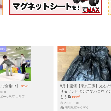
運動
芸術
まで全集中】
new!
8月末開催【東京三鷹】光る衣
り＆ゾンビダンスでハロウィ
8.08
もう👻
new!
スポーツ教室 山形店
2026.08.01
表現教室そうぞう