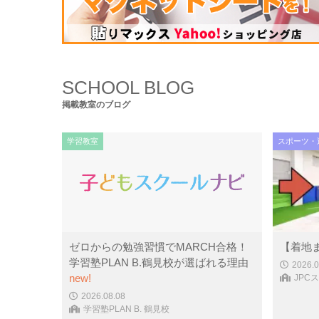
コンピュータ・科学
(437)
SCHOOL BLOG
掲載教室のブログ
学習教室
スポーツ・
ゼロからの勉強習慣でMARCH合格！
【着地
学習塾PLAN B.鶴見校が選ばれる理由
2026.0
new!
JPC
2026.08.08
学習塾PLAN B. 鶴見校