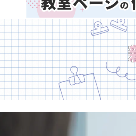
熊本県
大分県
宮崎県
鹿児島県
子どもスクールナビ
沖縄県
公式キャラクター
掲載教室数
173,463
件
ジャンル数
135
件
6/24現在
音楽
(2413)