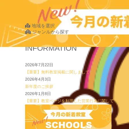
2026.07.29
new!
【第24回ファミリードーム杯小学生軟式野球大会】
Find Your School
地域を選択
ジャンルから探す
北海道・東北
INFORMATION
北海道
青森県
2026年7月22日
岩手県
【重要】無料教室掲載に関しまして
宮城県
2026年4月3日
秋田県
新年度のご挨拶
山形県
2026年1月8日
福島県
【重要】教室ページを利用した営業行為に関して
関東
茨城県
栃木県
群馬県