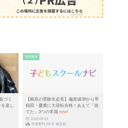
学習教室
装づく
【鶴見の受験生必見】偏差値38から早
ンを楽し
稲田・慶應に大逆転合格！あえて「捨
てた」3つの常識
new!
2026.08.01
学習塾PLAN B. 鶴見校