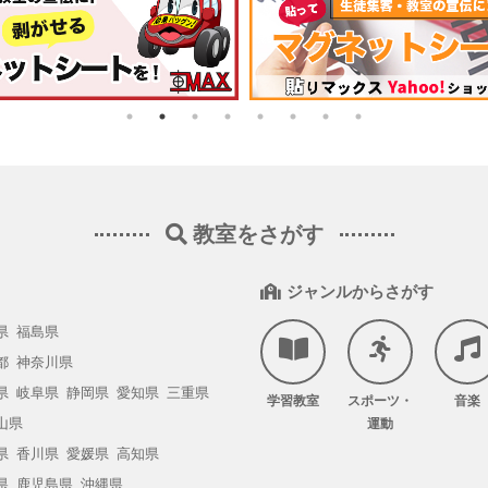
教室をさがす
ジャンルからさがす
県
福島県
都
神奈川県
県
岐阜県
静岡県
愛知県
三重県
学習教室
スポーツ・
音楽
山県
運動
県
香川県
愛媛県
高知県
県
鹿児島県
沖縄県