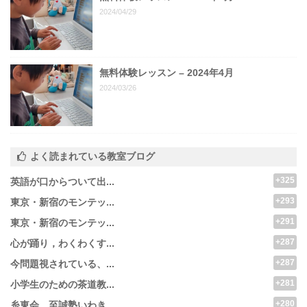
2024/04/29
無料体験レッスン – 2024年4月
2024/03/26
よく読まれている教室ブログ
+325
英語が口からついて出...
+293
東京・新宿のモンテッ...
+291
東京・新宿のモンテッ...
+287
心が踊り，わくわくす...
+287
今問題視されている、...
+281
小学生のための茶道教...
+280
糸東会 至誠塾いわき...