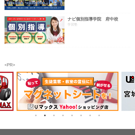
ナビ個別指導学院 府中校
学習塾
<PR>