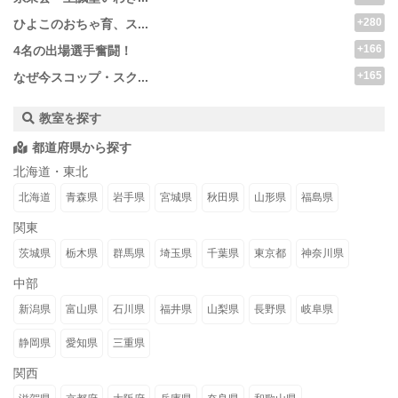
+280
ひよこのおちゃ育、ス...
+166
4名の出場選手奮闘！
+165
なぜ今スコップ・スク...
教室を探す
都道府県から探す
北海道・東北
北海道
青森県
岩手県
宮城県
秋田県
山形県
福島県
関東
茨城県
栃木県
群馬県
埼玉県
千葉県
東京都
神奈川県
中部
新潟県
富山県
石川県
福井県
山梨県
長野県
岐阜県
静岡県
愛知県
三重県
関西