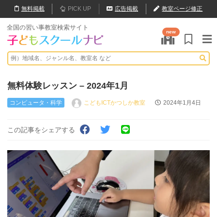
無料
掲載
PICK UP
広告掲載
教室ページ修正
全国の習い事教室検索サイト
new
無料体験レッスン – 2024年1月
コンピュータ・科学
こどもICTかつしか教室
2024年1月4日
この記事をシェアする