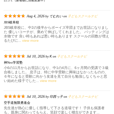
口コミ（新着順に自動更新中）
Aug 4, 2026
てむれい
子どもスクールナビ
by
on
JBS岐阜校
JBS岐阜校に、中2の後半からボーイズ卒団までお世話になりまし
た 優しいコーチが、褒めて伸ばしてくれました。 バッティングは
水物です 良い時もあれば悪い時もあります スクールの回数が増え
るたびに...
view more
Jul 10, 2026
K
子どもスクールナビ
by
on
神neo学習塾
小6の11月からお世話になり、中1の4月に、6ヶ月間の受講で３級
合格しました。 息子は、特に中学受験に興味はなかったものの、
６年になると受験に向かう友達を見て自分も勉強しなくちゃと思
い始めた様子でした...
view more
Jul 10, 2026
印西っ子
子どもスクールナビ
by
on
空手道無限勇進会
先生達が熱心に優しく指導して下さる道場です！ 子供も保護者
も、親身に関わってもらえ、笑顔で楽しく稽古ができます...