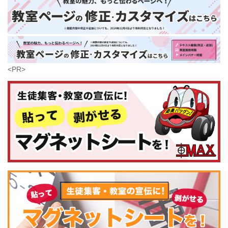
大分県
芸術
(179)
宮崎県
鹿児島県
沖縄県
<PR>
コンピュータ・科学
(441)