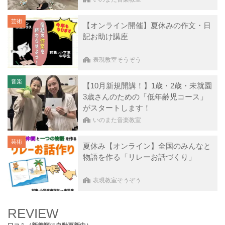
芸術
【オンライン開催】夏休みの作文・日
記お助け講座
表現教室そうぞう
音楽
【10月新規開講！】1歳・2歳・未就園
3歳さんのための「低年齢児コース」
がスタートします！
いのまた音楽教室
芸術
夏休み【オンライン】全国のみんなと
物語を作る「リレーお話づくり」
表現教室そうぞう
REVIEW