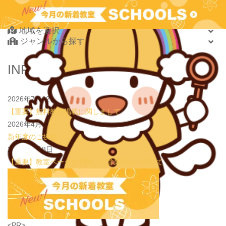
2026.08.01
new!
【鶴見の受験生必見】偏差値38から早稲田・慶應に
Find Your School
大逆転合格！あえて「捨てた」3つの常識
学習塾PLAN B. 鶴見校
2026.08.01
地域を選択
new!
心を育てる時間は今！1歳2歳
いのまた音楽教室
ジャンルから探す
2026.07.29
new!
【第24回ファミリードーム杯小学生軟式野球大会】
JPCスポーツ教室 山形店
北海道・東北
INFORMATION
2026.07.22
情操教育ってつまり何？
いのまた音楽教室
北海道
2026.07.20
【オンライン開催】夏休みの作文・日記お助け講座
表
青森県
現教室そうぞう
2026年7月22日
岩手県
【重要】無料教室掲載に関しまして
宮城県
2026年4月3日
秋田県
新年度のご挨拶
山形県
2026年1月8日
福島県
【重要】教室ページを利用した営業行為に関して
関東
茨城県
栃木県
群馬県
埼玉県
学習教室
(5437)
<PR>