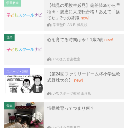
学習教室
【鶴見の受験生必見】偏差値38から早
稲田・慶應に大逆転合格！あえて「捨
てた」3つの常識
new!
学習塾PLAN B. 鶴見校
音楽
心を育てる時間は今！1歳2歳
new!
いのまた音楽教室
スポーツ・運動
【第24回ファミリードーム杯小学生軟
式野球大会】
new!
JPCスポーツ教室 山形店
音楽
情操教育ってつまり何？
いのまた音楽教室