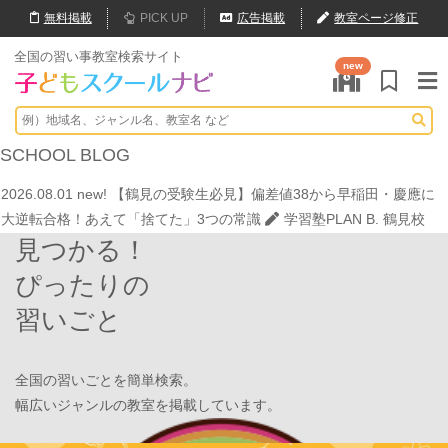
無料
掲載
PICK UP
広告掲載
教室ページ修正
全国の習い事教室検索サイト
new
2026.07.20
【オンライン開催】夏休みの作文・日記お助け講座
表
現教室そうぞう
2026.08.01
new!
8月末開催【東京三鷹】光る衣装づくり＆ゾンビダン
SCHOOL
BLOG
スでハロウィンを楽しもう👻
表現教室そうぞう
2026.08.01
new!
【鶴見の受験生必見】偏差値38から早稲田・慶應に
大逆転合格！あえて「捨てた」3つの常識
学習塾PLAN B. 鶴見校
見つかる！
2026.08.01
new!
心を育てる時間は今！1歳2歳
いのまた音楽教室
2026.07.29
new!
【第24回ファミリードーム杯小学生軟式野球大会】
ぴったりの
JPCスポーツ教室 山形店
習いごと
2026.07.22
情操教育ってつまり何？
いのまた音楽教室
2026.07.20
【オンライン開催】夏休みの作文・日記お助け講座
表
現教室そうぞう
全国の習いごとを簡単検索。
2026.08.01
new!
8月末開催【東京三鷹】光る衣装づくり＆ゾンビダン
幅広いジャンルの教室を掲載しています。
スでハロウィンを楽しもう👻
表現教室そうぞう