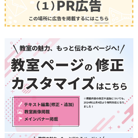
兵庫県
奈良県
和歌山県
中国・四国
鳥取県
島根県
音楽
(2413)
岡山県
広島県
山口県
徳島県
香川県
愛媛県
高知県
九州・沖縄
福岡県
佐賀県
長崎県
熊本県