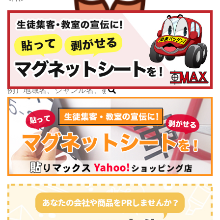
千葉県
東京都
神奈川県
子どもスクールナビ
中部
公式キャラクター
新潟県
掲載教室数
173,463
件
富山県
ジャンル数
135
件
石川県
6/24現在
福井県
山梨県
長野県
岐阜県
静岡県
スポーツ・運動
(2745)
愛知県
三重県
関西
滋賀県
京都府
大阪府