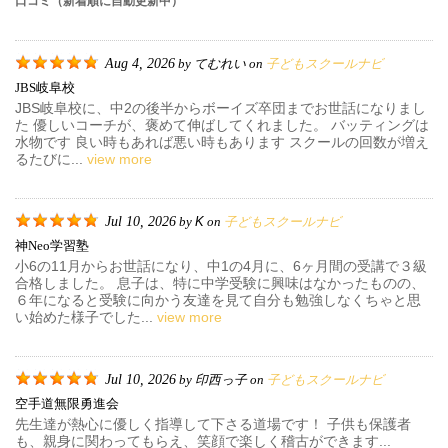
口コミ（新着順に自動更新中）
Aug 4, 2026
てむれい
子どもスクールナビ
by
on
JBS岐阜校
JBS岐阜校に、中2の後半からボーイズ卒団までお世話になりまし
た 優しいコーチが、褒めて伸ばしてくれました。 バッティングは
水物です 良い時もあれば悪い時もあります スクールの回数が増え
るたびに...
view more
Jul 10, 2026
K
子どもスクールナビ
by
on
神neo学習塾
小6の11月からお世話になり、中1の4月に、6ヶ月間の受講で３級
合格しました。 息子は、特に中学受験に興味はなかったものの、
６年になると受験に向かう友達を見て自分も勉強しなくちゃと思
い始めた様子でした...
view more
Jul 10, 2026
印西っ子
子どもスクールナビ
by
on
空手道無限勇進会
先生達が熱心に優しく指導して下さる道場です！ 子供も保護者
も、親身に関わってもらえ、笑顔で楽しく稽古ができます...