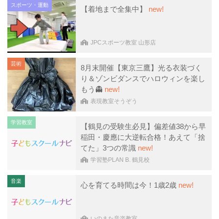
スポーツ・運動
【着地まで全集中】
new!
JPCスポーツ教室 山形店
芸術
8月末開催【東京三鷹】光る衣装づく
り＆ゾンビダンスでハロウィンを楽し
もう👻
new!
表現教室そうぞう
学習教室
【鶴見の受験生必見】偏差値38から早
稲田・慶應に大逆転合格！あえて「捨
てた」3つの常識
new!
学習塾PLAN B. 鶴見校
音楽
心を育てる時間は今！1歳2歳
new!
いのまた音楽教室