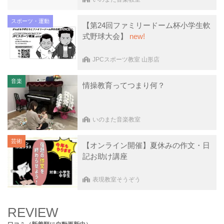
スポーツ・運動
【第24回ファミリードーム杯小学生軟
式野球大会】
new!
JPCスポーツ教室 山形店
音楽
情操教育ってつまり何？
いのまた音楽教室
芸術
【オンライン開催】夏休みの作文・日
記お助け講座
表現教室そうぞう
REVIEW