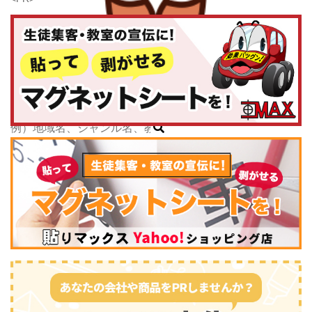
千葉県
東京都
神奈川県
子どもスクールナビ
中部
公式キャラクター
新潟県
掲載教室数
173,463
件
富山県
ジャンル数
135
件
石川県
6/24現在
福井県
山梨県
長野県
岐阜県
静岡県
スポーツ・運動
(2745)
愛知県
三重県
関西
滋賀県
京都府
大阪府