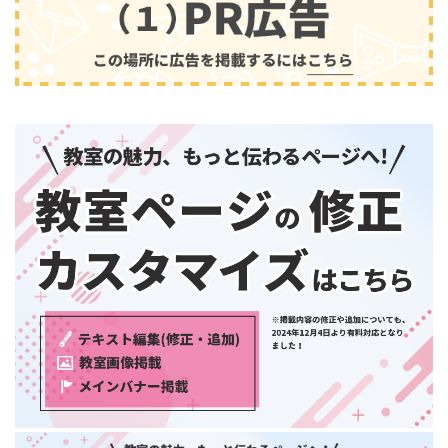
兵庫県
奈良県
和歌山県
中国・四国
鳥取県
島根県
音楽
(2413)
岡山県
広島県
山口県
徳島県
香川県
愛媛県
高知県
九州・沖縄
福岡県
佐賀県
長崎県
熊本県