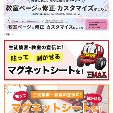
大分県
芸術
(179)
宮崎県
鹿児島県
沖縄県
<PR>
コンピュータ・科学
(437)