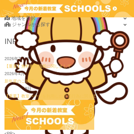
2026.08.08
new!
【着地まで全集中】
JPCスポーツ教室 山形店
Find Your School
2026.08.01
new!
8月末開催【東京三鷹】光る衣装づくり＆ゾンビダン
スでハロウィンを楽しもう👻
地域を選択
表現教室そうぞう
ジャンルから探す
2026.08.01
new!
【鶴見の受験生必見】偏差値38から早稲田・慶應に
大逆転合格！あえて「捨てた」3つの常識
学習塾PLAN B. 鶴見校
北海道・東北
INFORMATION
2026.08.01
new!
心を育てる時間は今！1歳2歳
いのまた音楽教室
北海道
2026.07.29
new!
【第24回ファミリードーム杯小学生軟式野球大会】
青森県
JPCスポーツ教室 山形店
2026年7月22日
岩手県
【重要】無料教室掲載に関しまして
宮城県
2026年4月3日
秋田県
新年度のご挨拶
山形県
2026年1月8日
福島県
【重要】教室ページを利用した営業行為に関して
関東
茨城県
栃木県
群馬県
埼玉県
学習教室
(5437)
<PR>