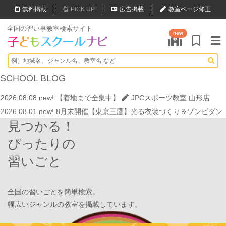
無料
掲載
PICK UP
広告掲載
教室ページ修正
全国の習い事教室検索サイト
new
2026.07.29
new!
【第24回ファミリードーム杯小学生軟式野球大会】
JPCスポーツ教室 山形店
2026.08.08
new!
ゼロからの勉強習慣でMARCH合格！学習塾PLAN B.
SCHOOL
BLOG
鶴見校が選ばれる理由
学習塾PLAN B. 鶴見校
2026.08.08
new!
【着地まで全集中】
JPCスポーツ教室 山形店
2026.08.01
new!
8月末開催【東京三鷹】光る衣装づくり＆ゾンビダン
見つかる！
スでハロウィンを楽しもう👻
表現教室そうぞう
2026.08.01
new!
【鶴見の受験生必見】偏差値38から早稲田・慶應に
ぴったりの
大逆転合格！あえて「捨てた」3つの常識
学習塾PLAN B. 鶴見校
習いごと
2026.08.01
new!
心を育てる時間は今！1歳2歳
いのまた音楽教室
2026.07.29
new!
【第24回ファミリードーム杯小学生軟式野球大会】
JPCスポーツ教室 山形店
全国の習いごとを簡単検索。
2026.08.08
new!
ゼロからの勉強習慣でMARCH合格！学習塾PLAN B.
幅広いジャンルの教室を掲載しています。
鶴見校が選ばれる理由
学習塾PLAN B. 鶴見校