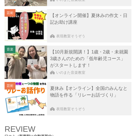
芸術
【オンライン開催】夏休みの作文・日
記お助け講座
表現教室そうぞう
音楽
【10月新規開講！】1歳・2歳・未就園
3歳さんのための「低年齢児コース」
がスタートします！
いのまた音楽教室
芸術
夏休み【オンライン】全国のみんなと
物語を作る「リレーお話づくり」
表現教室そうぞう
REVIEW