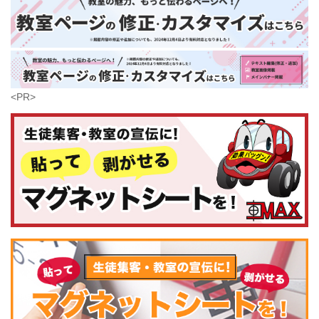
大分県
芸術
(179)
宮崎県
鹿児島県
沖縄県
<PR>
コンピュータ・科学
(441)