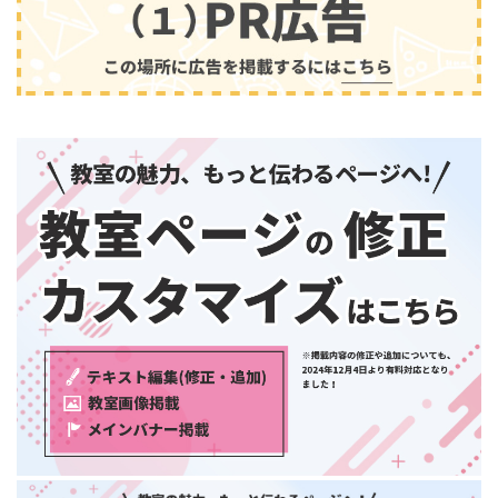
兵庫県
奈良県
和歌山県
中国・四国
鳥取県
島根県
音楽
(2413)
岡山県
広島県
山口県
徳島県
香川県
愛媛県
高知県
九州・沖縄
福岡県
佐賀県
長崎県
熊本県