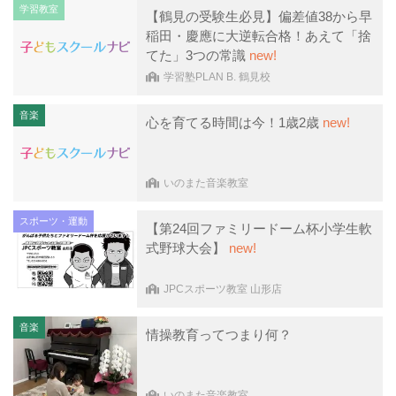
学習教室
【鶴見の受験生必見】偏差値38から早
稲田・慶應に大逆転合格！あえて「捨
てた」3つの常識
new!
学習塾PLAN B. 鶴見校
音楽
心を育てる時間は今！1歳2歳
new!
いのまた音楽教室
スポーツ・運動
【第24回ファミリードーム杯小学生軟
式野球大会】
new!
JPCスポーツ教室 山形店
音楽
情操教育ってつまり何？
いのまた音楽教室