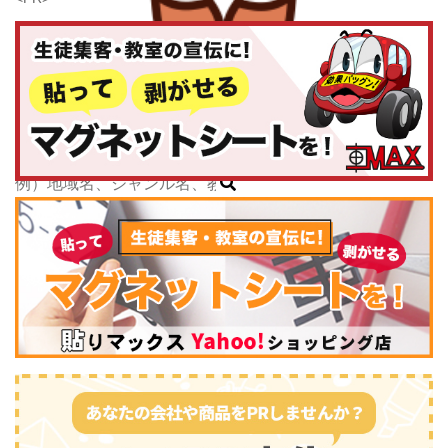
千葉県
東京都
神奈川県
子どもスクールナビ
中部
公式キャラクター
新潟県
掲載教室数
173,463
件
富山県
ジャンル数
135
件
石川県
6/24現在
福井県
山梨県
長野県
岐阜県
静岡県
スポーツ・運動
(2745)
愛知県
三重県
関西
滋賀県
京都府
大阪府