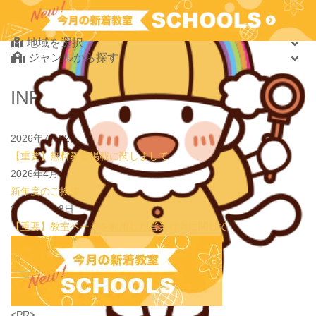
2026.08.01
new!
【鶴見の受験生必見】偏差値38から早稲田・慶應に
Find Your School
大逆転合格！あえて「捨てた」3つの常識
学習塾PLAN B. 鶴見校
2026.08.01
地域を選択
new!
心を育てる時間は今！1歳2歳
いのまた音楽教室
ジャンルから探す
2026.07.29
new!
【第24回ファミリードーム杯小学生軟式野球大会】
JPCスポーツ教室 山形店
北海道・東北
INFORMATION
2026.07.22
情操教育ってつまり何？
いのまた音楽教室
北海道
2026.07.20
【オンライン開催】夏休みの作文・日記お助け講座
表
青森県
現教室そうぞう
2026年7月22日
岩手県
【重要】無料教室掲載に関しまして
宮城県
2026年4月3日
秋田県
新年度のご挨拶
山形県
2026年1月8日
福島県
【重要】教室ページを利用した営業行為に関して
関東
茨城県
栃木県
群馬県
埼玉県
学習教室
(5437)
<PR>