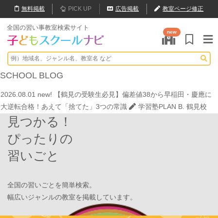
無料
掲載
PICK UP
広告掲載
教室ページ修正
全国の習い事教室検索サイト
new
2026.07.20
【オンライン開催】夏休みの作文・日記お助け講座
表
現教室そうぞう
2026.08.01
new!
8月末開催【東京三鷹】光る衣装づくり＆ゾンビダン
SCHOOL
BLOG
スでハロウィンを楽しもう👻
表現教室そうぞう
2026.08.01
new!
【鶴見の受験生必見】偏差値38から早稲田・慶應に
大逆転合格！あえて「捨てた」3つの常識
学習塾PLAN B. 鶴見校
見つかる！
2026.08.01
new!
心を育てる時間は今！1歳2歳
いのまた音楽教室
2026.07.29
new!
【第24回ファミリードーム杯小学生軟式野球大会】
ぴったりの
JPCスポーツ教室 山形店
習いごと
2026.07.22
情操教育ってつまり何？
いのまた音楽教室
2026.07.20
【オンライン開催】夏休みの作文・日記お助け講座
表
現教室そうぞう
全国の習いごとを簡単検索。
2026.08.01
new!
8月末開催【東京三鷹】光る衣装づくり＆ゾンビダン
幅広いジャンルの教室を掲載しています。
スでハロウィンを楽しもう👻
表現教室そうぞう