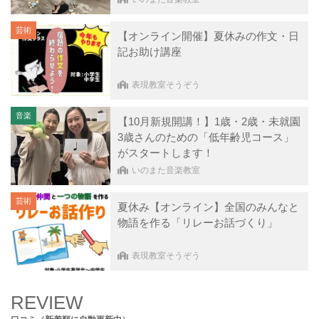
芸術
【オンライン開催】夏休みの作文・日
記お助け講座
表現教室そうぞう
音楽
【10月新規開講！】1歳・2歳・未就園
3歳さんのための「低年齢児コース」
がスタートします！
いのまた音楽教室
芸術
夏休み【オンライン】全国のみんなと
物語を作る「リレーお話づくり」
表現教室そうぞう
REVIEW