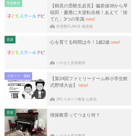
学習教室
【鶴見の受験生必見】偏差値38から早
稲田・慶應に大逆転合格！あえて「捨
てた」3つの常識
new!
学習塾PLAN B. 鶴見校
音楽
心を育てる時間は今！1歳2歳
new!
いのまた音楽教室
スポーツ・運動
【第24回ファミリードーム杯小学生軟
式野球大会】
new!
JPCスポーツ教室 山形店
音楽
情操教育ってつまり何？
いのまた音楽教室