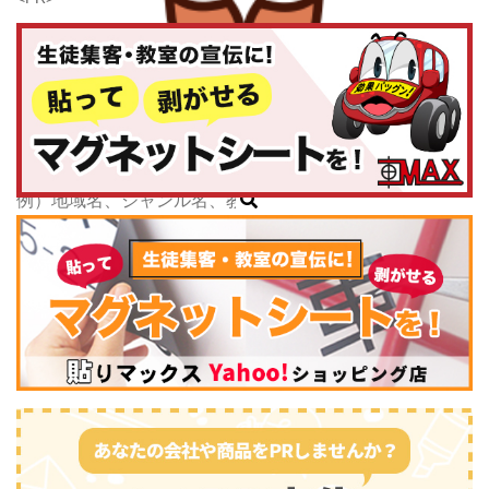
千葉県
東京都
神奈川県
子どもスクールナビ
中部
公式キャラクター
新潟県
掲載教室数
173,463
件
富山県
ジャンル数
135
件
石川県
6/24現在
福井県
山梨県
長野県
岐阜県
静岡県
スポーツ・運動
(2745)
愛知県
三重県
関西
滋賀県
京都府
大阪府