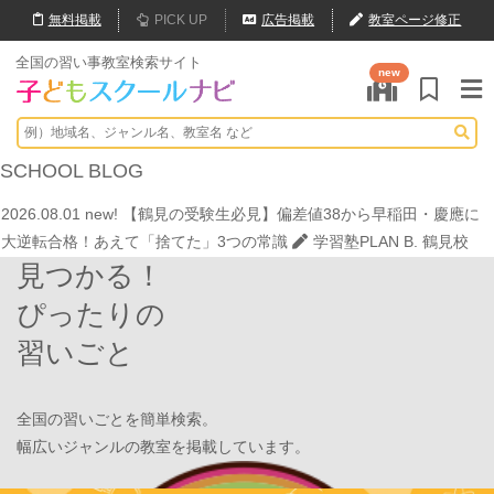
無料
掲載
PICK UP
広告掲載
教室ページ修正
全国の習い事教室検索サイト
new
2026.07.20
【オンライン開催】夏休みの作文・日記お助け講座
表
現教室そうぞう
2026.08.01
new!
8月末開催【東京三鷹】光る衣装づくり＆ゾンビダン
SCHOOL
BLOG
スでハロウィンを楽しもう👻
表現教室そうぞう
2026.08.01
new!
【鶴見の受験生必見】偏差値38から早稲田・慶應に
大逆転合格！あえて「捨てた」3つの常識
学習塾PLAN B. 鶴見校
見つかる！
2026.08.01
new!
心を育てる時間は今！1歳2歳
いのまた音楽教室
2026.07.29
new!
【第24回ファミリードーム杯小学生軟式野球大会】
ぴったりの
JPCスポーツ教室 山形店
習いごと
2026.07.22
情操教育ってつまり何？
いのまた音楽教室
2026.07.20
【オンライン開催】夏休みの作文・日記お助け講座
表
現教室そうぞう
全国の習いごとを簡単検索。
2026.08.01
new!
8月末開催【東京三鷹】光る衣装づくり＆ゾンビダン
幅広いジャンルの教室を掲載しています。
スでハロウィンを楽しもう👻
表現教室そうぞう