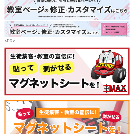
大分県
芸術
(179)
宮崎県
鹿児島県
沖縄県
<PR>
コンピュータ・科学
(441)