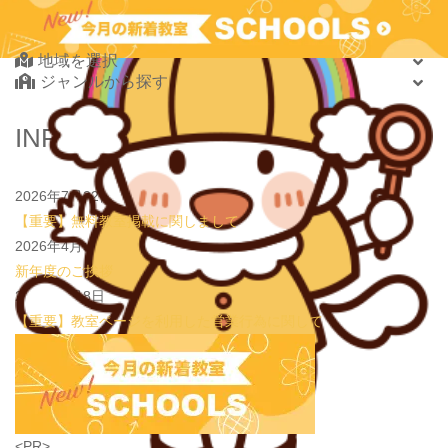
2026.08.01
new!
【鶴見の受験生必見】偏差値38から早稲田・慶應に
Find Your School
大逆転合格！あえて「捨てた」3つの常識
学習塾PLAN B. 鶴見校
2026.08.01
地域を選択
new!
心を育てる時間は今！1歳2歳
いのまた音楽教室
ジャンルから探す
2026.07.29
new!
【第24回ファミリードーム杯小学生軟式野球大会】
JPCスポーツ教室 山形店
北海道・東北
INFORMATION
2026.07.22
情操教育ってつまり何？
いのまた音楽教室
北海道
2026.07.20
【オンライン開催】夏休みの作文・日記お助け講座
表
青森県
現教室そうぞう
2026年7月22日
岩手県
【重要】無料教室掲載に関しまして
宮城県
2026年4月3日
秋田県
新年度のご挨拶
山形県
2026年1月8日
福島県
【重要】教室ページを利用した営業行為に関して
関東
茨城県
栃木県
群馬県
埼玉県
学習教室
(5437)
<PR>