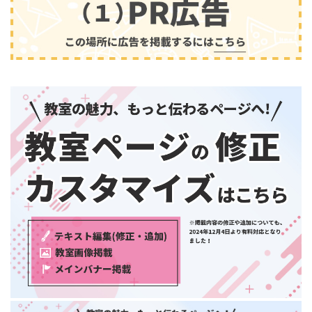
兵庫県
奈良県
和歌山県
中国・四国
鳥取県
島根県
音楽
(2413)
岡山県
広島県
山口県
徳島県
香川県
愛媛県
高知県
九州・沖縄
福岡県
佐賀県
長崎県
熊本県