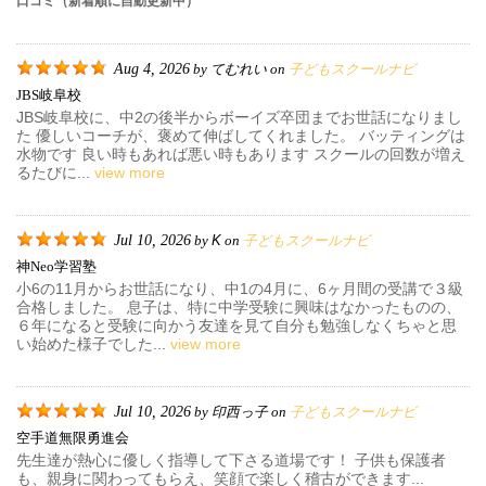
口コミ（新着順に自動更新中）
Aug 4, 2026
てむれい
子どもスクールナビ
by
on
JBS岐阜校
JBS岐阜校に、中2の後半からボーイズ卒団までお世話になりまし
た 優しいコーチが、褒めて伸ばしてくれました。 バッティングは
水物です 良い時もあれば悪い時もあります スクールの回数が増え
るたびに...
view more
Jul 10, 2026
K
子どもスクールナビ
by
on
神neo学習塾
小6の11月からお世話になり、中1の4月に、6ヶ月間の受講で３級
合格しました。 息子は、特に中学受験に興味はなかったものの、
６年になると受験に向かう友達を見て自分も勉強しなくちゃと思
い始めた様子でした...
view more
Jul 10, 2026
印西っ子
子どもスクールナビ
by
on
空手道無限勇進会
先生達が熱心に優しく指導して下さる道場です！ 子供も保護者
も、親身に関わってもらえ、笑顔で楽しく稽古ができます...