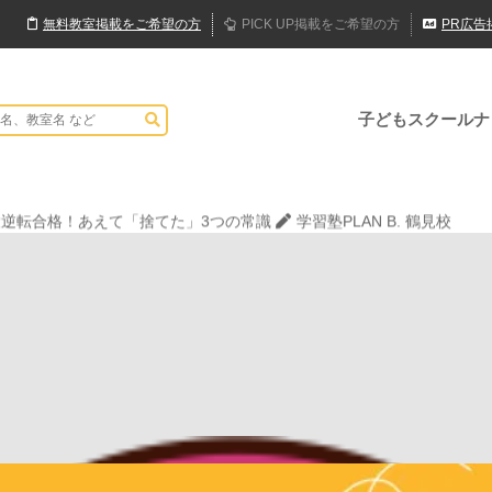
無料
教室
掲載
をご希望の方
PICK UP
掲載
をご希望の方
PR
広告
子どもスクールナ
現教室そうぞう
でハロウィンを楽しもう👻
表現教室そうぞう
大逆転合格！あえて「捨てた」3つの常識
学習塾PLAN B. 鶴見校
JPCスポーツ教室 山形店
現教室そうぞう
でハロウィンを楽しもう👻
表現教室そうぞう
大逆転合格！あえて「捨てた」3つの常識
学習塾PLAN B. 鶴見校
JPCスポーツ教室 山形店