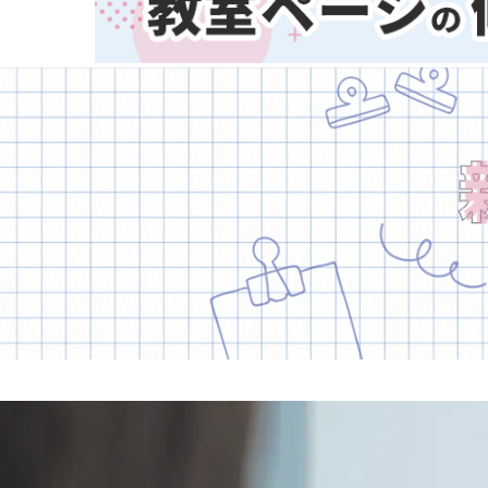
熊本県
大分県
宮崎県
鹿児島県
子どもスクールナビ
沖縄県
公式キャラクター
掲載教室数
173,463
件
ジャンル数
135
件
6/24現在
音楽
(2413)