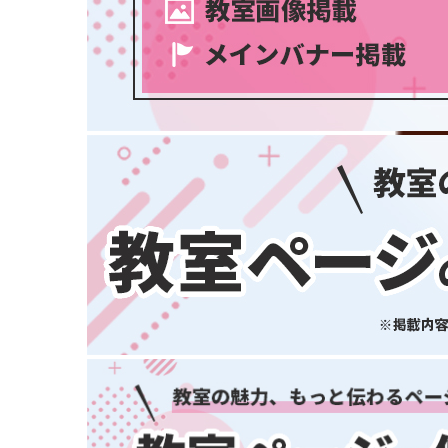
大阪府
兵庫県
奈良県
和歌山県
中国・四国
鳥取県
島根県
岡山県
広島県
山口県
徳島県
香川県
スポーツ・運動
(2745)
愛媛県
高知県
九州・沖縄
福岡県
佐賀県
長崎県