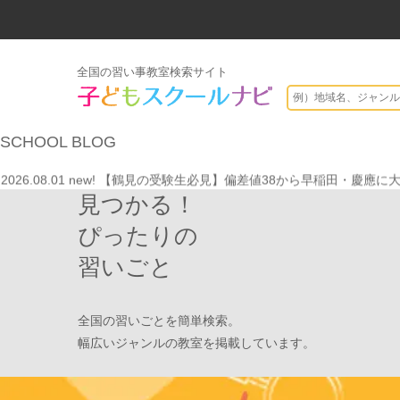
全国の習い事教室検索サイト
2026.07.20
【オンライン開催】夏休みの作文・日記お助け講座
表
SCHOOL
BLOG
2026.08.01
new!
8月末開催【東京三鷹】光る衣装づくり＆ゾンビダンス
2026.08.01
new!
【鶴見の受験生必見】偏差値38から早稲田・慶應に
見つかる！
2026.08.01
new!
心を育てる時間は今！1歳2歳
いのまた音楽教室
2026.07.29
new!
【第24回ファミリードーム杯小学生軟式野球大会】
ぴったりの
2026.07.22
情操教育ってつまり何？
いのまた音楽教室
習いごと
2026.07.20
【オンライン開催】夏休みの作文・日記お助け講座
表
2026.08.01
new!
8月末開催【東京三鷹】光る衣装づくり＆ゾンビダンス
全国の習いごとを簡単検索。
2026.08.01
new!
【鶴見の受験生必見】偏差値38から早稲田・慶應に
幅広いジャンルの教室を掲載しています。
2026.08.01
new!
心を育てる時間は今！1歳2歳
いのまた音楽教室
2026.07.29
new!
【第24回ファミリードーム杯小学生軟式野球大会】
2026.07.22
情操教育ってつまり何？
いのまた音楽教室