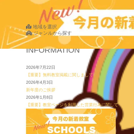
2026.07.20
【オンライン開催】夏休みの作文・日記お助け講座
表
Find Your School
地域を選択
ジャンルから探す
北海道・東北
INFORMATION
北海道
青森県
2026年7月22日
岩手県
【重要】無料教室掲載に関しまして
宮城県
2026年4月3日
秋田県
新年度のご挨拶
山形県
2026年1月8日
福島県
【重要】教室ページを利用した営業行為に関して
関東
茨城県
栃木県
群馬県