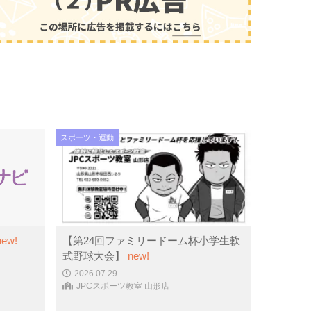
スポーツ・運動
new!
【第24回ファミリードーム杯小学生軟
式野球大会】
new!
2026.07.29
JPCスポーツ教室 山形店