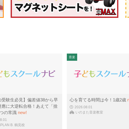
音楽
の受験生必見】偏差値38から早
心を育てる時間は今！1歳2歳
慶應に大逆転合格！あえて「捨
2026.08.01
3つの常識
new!
いのまた音楽教室
8.01
LAN B. 鶴見校