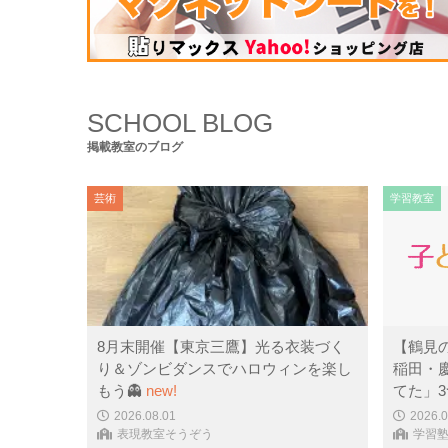
コンピュータ・科学
(441)
SCHOOL BLOG
掲載教室のブログ
芸術
学習教室
8月末開催【東京三鷹】光る衣装づく
【鶴見
り＆ゾンビダンスでハロウィンを楽し
稲田・
もう👻
new!
てた」
2026.08.01
2026.0
表現教室そうぞう
学習塾P