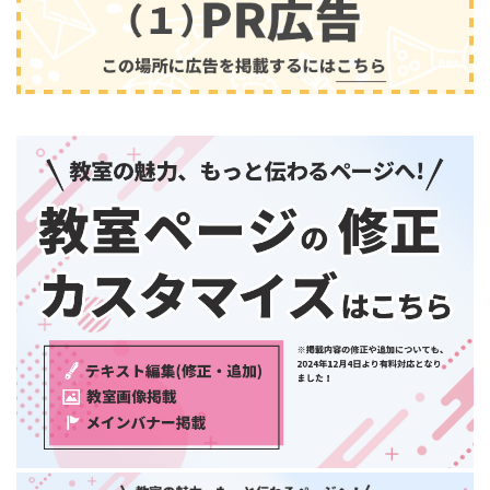
兵庫県
奈良県
和歌山県
中国・四国
鳥取県
島根県
音楽
(2413)
岡山県
広島県
山口県
徳島県
香川県
愛媛県
高知県
九州・沖縄
福岡県
佐賀県
長崎県
熊本県