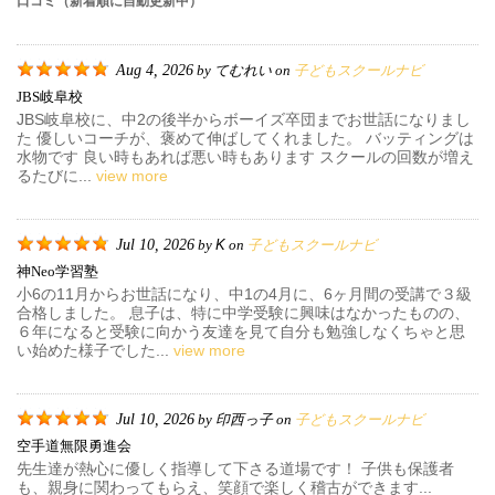
口コミ（新着順に自動更新中）
Aug 4, 2026
てむれい
子どもスクールナビ
by
on
JBS岐阜校
JBS岐阜校に、中2の後半からボーイズ卒団までお世話になりまし
た 優しいコーチが、褒めて伸ばしてくれました。 バッティングは
水物です 良い時もあれば悪い時もあります スクールの回数が増え
るたびに...
view more
Jul 10, 2026
K
子どもスクールナビ
by
on
神neo学習塾
小6の11月からお世話になり、中1の4月に、6ヶ月間の受講で３級
合格しました。 息子は、特に中学受験に興味はなかったものの、
６年になると受験に向かう友達を見て自分も勉強しなくちゃと思
い始めた様子でした...
view more
Jul 10, 2026
印西っ子
子どもスクールナビ
by
on
空手道無限勇進会
先生達が熱心に優しく指導して下さる道場です！ 子供も保護者
も、親身に関わってもらえ、笑顔で楽しく稽古ができます...