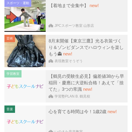
スポーツ・運動
【着地まで全集中】
new!
JPCスポーツ教室 山形店
芸術
8月末開催【東京三鷹】光る衣装づく
り＆ゾンビダンスでハロウィンを楽し
もう👻
new!
表現教室そうぞう
学習教室
【鶴見の受験生必見】偏差値38から早
稲田・慶應に大逆転合格！あえて「捨
てた」3つの常識
new!
学習塾PLAN B. 鶴見校
音楽
心を育てる時間は今！1歳2歳
new!
いのまた音楽教室