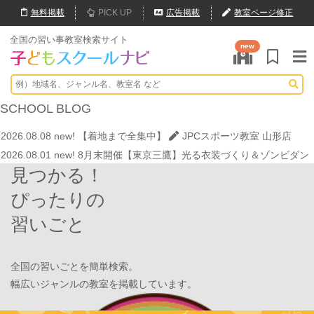
無料
掲載
PICK UP
広告掲載
教室ページ修正
全国の習い事教室検索サイト
new
2026.07.29
new!
【第24回ファミリードーム杯小学生軟式野球大会】
JPCスポーツ教室 山形店
2026.08.08
new!
ゼロからの勉強習慣でMARCH合格！学習塾PLAN B.
SCHOOL
BLOG
鶴見校が選ばれる理由
学習塾PLAN B. 鶴見校
2026.08.08
new!
【着地まで全集中】
JPCスポーツ教室 山形店
2026.08.01
new!
8月末開催【東京三鷹】光る衣装づくり＆ゾンビダン
見つかる！
スでハロウィンを楽しもう👻
表現教室そうぞう
2026.08.01
new!
【鶴見の受験生必見】偏差値38から早稲田・慶應に
ぴったりの
大逆転合格！あえて「捨てた」3つの常識
学習塾PLAN B. 鶴見校
習いごと
2026.08.01
new!
心を育てる時間は今！1歳2歳
いのまた音楽教室
2026.07.29
new!
【第24回ファミリードーム杯小学生軟式野球大会】
JPCスポーツ教室 山形店
全国の習いごとを簡単検索。
2026.08.08
new!
ゼロからの勉強習慣でMARCH合格！学習塾PLAN B.
幅広いジャンルの教室を掲載しています。
鶴見校が選ばれる理由
学習塾PLAN B. 鶴見校