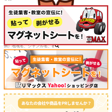
千葉県
東京都
神奈川県
子どもスクールナビ
中部
公式キャラクター
新潟県
掲載教室数
173,463
件
富山県
ジャンル数
135
件
石川県
6/24現在
福井県
山梨県
長野県
岐阜県
静岡県
スポーツ・運動
(2745)
愛知県
三重県
関西
滋賀県
京都府
大阪府