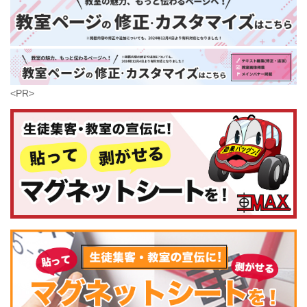
大分県
芸術
(179)
宮崎県
鹿児島県
沖縄県
<PR>
コンピュータ・科学
(437)