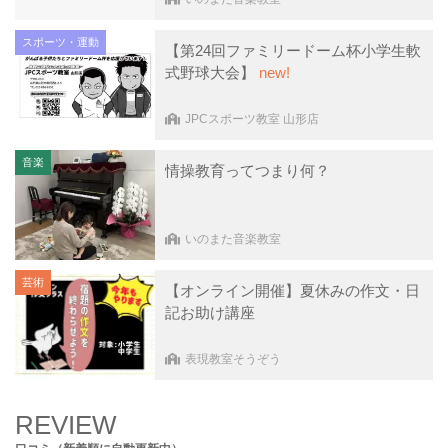
スポーツ・運動
【第24回ファミリードーム杯小学生軟
式野球大会】
new!
JPCスポーツ教室 山形店
音楽
情操教育ってつまり何？
いのまた音楽教室
芸術
【オンライン開催】夏休みの作文・日
記お助け講座
表現教室そうぞう
REVIEW