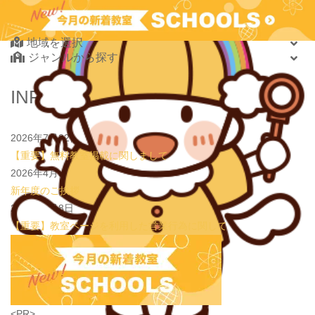
2026.08.08
new!
【着地まで全集中】
JPCスポーツ教室 山形店
Find Your School
2026.08.01
new!
8月末開催【東京三鷹】光る衣装づくり＆ゾンビダン
スでハロウィンを楽しもう👻
地域を選択
表現教室そうぞう
ジャンルから探す
2026.08.01
new!
【鶴見の受験生必見】偏差値38から早稲田・慶應に
大逆転合格！あえて「捨てた」3つの常識
学習塾PLAN B. 鶴見校
北海道・東北
INFORMATION
2026.08.01
new!
心を育てる時間は今！1歳2歳
いのまた音楽教室
北海道
2026.07.29
new!
【第24回ファミリードーム杯小学生軟式野球大会】
青森県
JPCスポーツ教室 山形店
2026年7月22日
岩手県
【重要】無料教室掲載に関しまして
宮城県
2026年4月3日
秋田県
新年度のご挨拶
山形県
2026年1月8日
福島県
【重要】教室ページを利用した営業行為に関して
関東
茨城県
栃木県
群馬県
埼玉県
学習教室
(5437)
<PR>