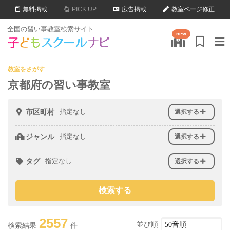
無料
掲載
PICK UP
広告掲載
教室ページ修正
全国の習い事教室検索サイト
new
教室をさがす
京都府の習い事教室
市区町村
指定なし
選択する
ジャンル
指定なし
選択する
タグ
指定なし
選択する
2557
並び順
検索結果
件