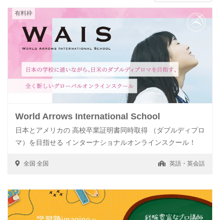
有料枠
World Arrows International School
日本とアメリカの 高校卒業証明書同時取得 （ダブルディプロ
マ）を目指せる インターナショナルオンラインスクール！
全国
全国
英語・英会話