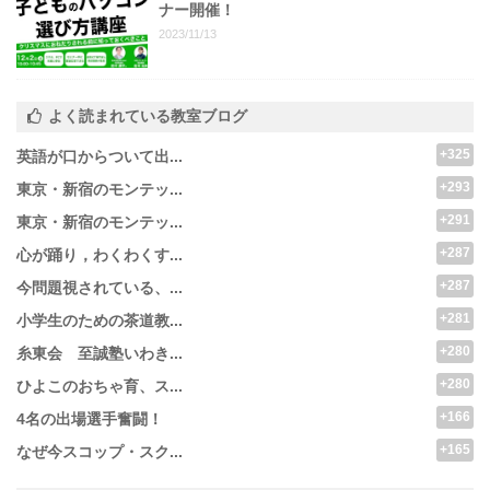
ナー開催！
2023/11/13
よく読まれている教室ブログ
+325
英語が口からついて出...
+293
東京・新宿のモンテッ...
+291
東京・新宿のモンテッ...
+287
心が踊り，わくわくす...
+287
今問題視されている、...
+281
小学生のための茶道教...
+280
糸東会 至誠塾いわき...
+280
ひよこのおちゃ育、ス...
+166
4名の出場選手奮闘！
+165
なぜ今スコップ・スク...