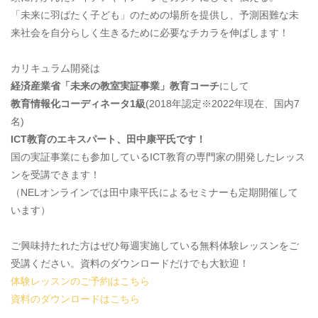
「未来に羽ばたく子ども」のための場所を提供し、予測困難な未
来社会を自分らしく生きるために必要なチカラを伸ばします！
カリキュラム開発は
経済産業省「未来の教室実証事業」教育コーチ
にして
教育情報化コーディネータ1級
(2018年認定※2022年現在、国内7
名)
ICT教育のエキスパート、田中康平氏です！
国の実証事業にも参加しているICT教育の専門家の開発したレッス
ンを受講できます！
（NELオンラインでは田中康平氏によるセミナーも定期開催して
います）
ご興味持たれた方はぜひ毎週実施している無料体験レッスンをご
受講ください。資料のダウンロードだけでも大歓迎！
体験レッスンのご予約はこちら
資料のダウンロードはこちら