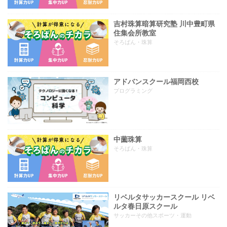
吉村珠算暗算研究塾 川中豊町県
住集会所教室
そろばん・珠算
アドバンスクール福岡西校
プログラミング
中薗珠算
そろばん・珠算
リベルタサッカースクール リベ
ルタ春日原スクール
サッカーその他スポーツ・運動