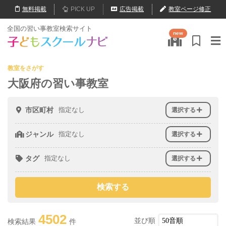
無料
掲載
PICK UP
広告掲載
教室ページ修正
全国の習い事教室検索サイト
new
教室をさがす
大阪府の習い事教室
市区町村
指定なし
選択する
ジャンル
指定なし
選択する
タグ
指定なし
選択する
4502
並び順
検索結果
件