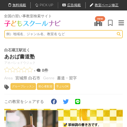
無料
掲載
PICK UP
広告掲載
教室ページ修正
全国の習い事教室検索サイト
new
白石蔵王駅近く
あおば書道塾
アオバショドウジュク
-
0件
宮城県 白石市
書道・習字
グループレッスン
初心者歓迎
手ぶらOK
この教室をシェアする