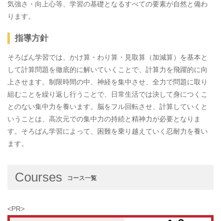
気強さ・向上心等、学習の基礎となるすべての要素が自然と備わ
ります。
指導方針
そろばん学習では、かけ算・わり算・見取算（加減算）を基本と
して計算問題を徹底的に解いていくことで、計算力を飛躍的に向
上させます。制限時間の中、神経を集中させ、全力で問題に取り
組むことを繰り返し行うことで、日常生活では決して身につくこ
とのない集中力を養います。脳をフル回転させ、計算していくと
いうことは、高次元での集中力の持続と精神力が必要となりま
す。そろばん学習によって、困難を乗り越えていく忍耐力を養い
ます。
Courses
コース一覧
<PR>