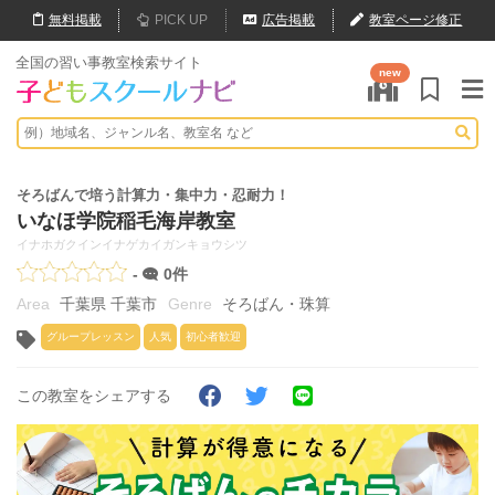
無料
掲載
PICK UP
広告掲載
教室ページ修正
全国の習い事教室検索サイト
new
そろばんで培う計算力・集中力・忍耐力！
いなほ学院稲毛海岸教室
イナホガクインイナゲカイガンキョウシツ
-
0件
千葉県 千葉市
そろばん・珠算
グループレッスン
人気
初心者歓迎
この教室をシェアする