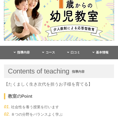
指導内容
コース
口コミ
基本情報
Contents of teaching
指導内容
【たくましく生き次代を担うお子様を育てる】
教室のPoint
社会性を養う授業を行います
８つの分野をバランスよく学ぶ