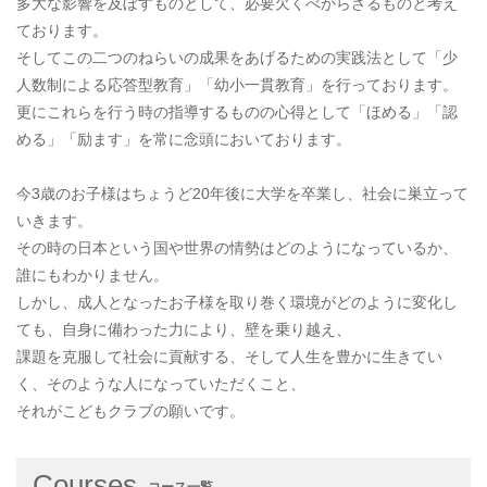
多大な影響を及ぼすものとして、必要欠くべからざるものと考え
ております。
そしてこの二つのねらいの成果をあげるための実践法として「少
人数制による応答型教育」「幼小一貫教育」を行っております。
更にこれらを行う時の指導するものの心得として「ほめる」「認
める」「励ます」を常に念頭においております。
今3歳のお子様はちょうど20年後に大学を卒業し、社会に巣立って
いきます。
その時の日本という国や世界の情勢はどのようになっているか、
誰にもわかりません。
しかし、成人となったお子様を取り巻く環境がどのように変化し
ても、自身に備わった力により、壁を乗り越え、
課題を克服して社会に貢献する、そして人生を豊かに生きてい
く、そのような人になっていただくこと、
それがこどもクラブの願いです。
Courses
コース一覧