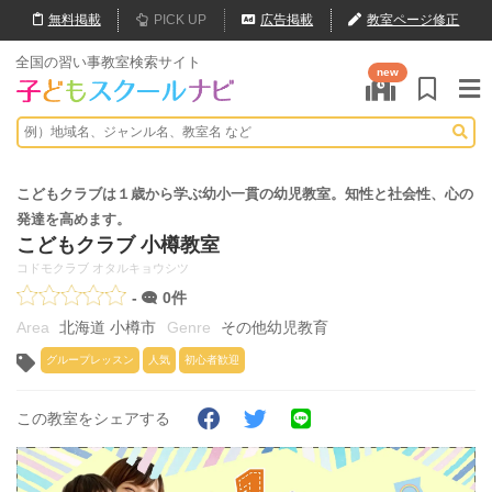
無料
掲載
PICK UP
広告掲載
教室ページ修正
全国の習い事教室検索サイト
new
こどもクラブは１歳から学ぶ幼小一貫の幼児教室。知性と社会性、心の
発達を高めます。
こどもクラブ 小樽教室
コドモクラブ オタルキョウシツ
-
0件
北海道 小樽市
その他幼児教育
グループレッスン
人気
初心者歓迎
この教室をシェアする