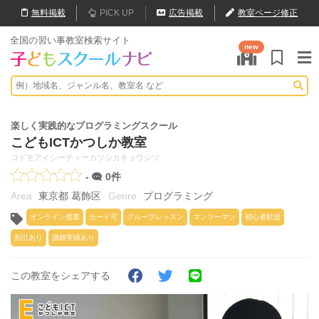
無料
掲載
PICK UP
広告掲載
教室ページ修正
全国の習い事教室検索サイト
new
楽しく実践的なプログラミングスクール
こどもICTかつしか教室
コドモアイシーティーカツシカキョウシツ
-
0件
東京都 葛飾区
プログラミング
オンライン授業
カード可
グループレッスン
マンツーマン
初心者歓迎
割引あり
講師実績あり
この教室をシェアする