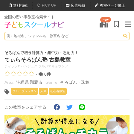
無料
掲載
PICK UP
広告掲載
教室ページ修正
全国の習い事教室検索サイト
new
そろばんで培う計算力・集中力・忍耐力！
てぃらそろばん塾 古島教室
ティラソロバンジュク フルジマキョウシツ
-
0件
沖縄県 那覇市
そろばん・珠算
グループレッスン
人気
初心者歓迎
この教室をシェアする