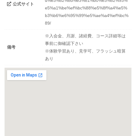
d%e3%82%8d%e3%81%b0%e3%82%93%
公式サイト
e5%a1%be%ef%bc%88%e5%8f%a4%e5%
b3%b6%e6%95%99%e5%ae%a4%ef%bc%
89/
※入会金、月謝、諸経費、コース詳細等は
事前に御確認下さい
備考
※体験学習あり、見学可、フラッシュ暗算
あり