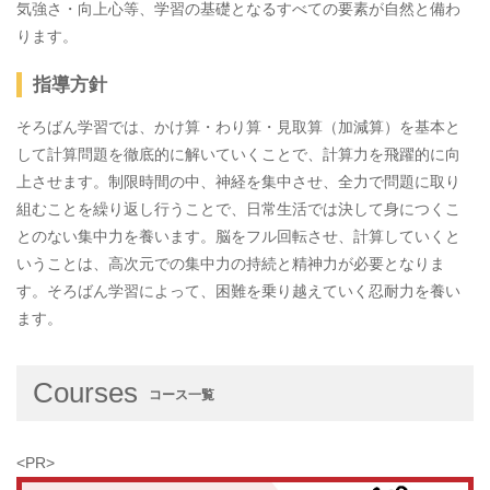
気強さ・向上心等、学習の基礎となるすべての要素が自然と備わ
ります。
指導方針
そろばん学習では、かけ算・わり算・見取算（加減算）を基本と
して計算問題を徹底的に解いていくことで、計算力を飛躍的に向
上させます。制限時間の中、神経を集中させ、全力で問題に取り
組むことを繰り返し行うことで、日常生活では決して身につくこ
とのない集中力を養います。脳をフル回転させ、計算していくと
いうことは、高次元での集中力の持続と精神力が必要となりま
す。そろばん学習によって、困難を乗り越えていく忍耐力を養い
ます。
Courses
コース一覧
<PR>